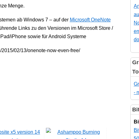
anze Menge.
An
au
stemen ab Windows 7 – auf der
Microsoft OneNote
No
ührende Links zu den Versionen im Microsoft Store /
en
iPad/iPhone sowie für Android Systeme
do
us/2015/02/13/onenote-now-even-free/
Gr
To
Gr
- 
Bi
Bi
Bi
50