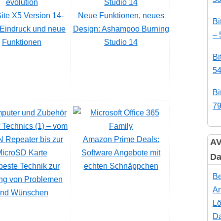
te X5 Version 14-
Neue Funktionen, neues
Bi
 Eindruck und neue
Design: Ashampoo Burning
– 
Funktionen
Studio 14
Bi
54
Bi
79
f Technics (1) – vom
 Repeater bis zur
Amazon Prime Deals:
AV
MicroSD Karte
Software Angebote mit
Da
beste Technik zur
echten Schnäppchen
Be
ng von Problemen
An
nd Wünschen
Lö
Da