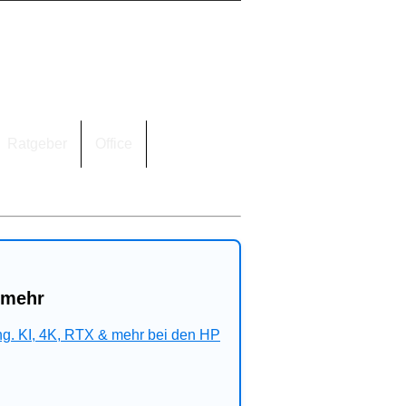
Ratgeber
Office
 mehr
ng. KI, 4K, RTX & mehr bei den HP