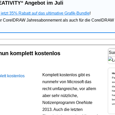
ATIVITY“ Angebot im Juli
jetzt 35% Rabatt auf das ultimative Grafik-Bundle
!
für CorelDRAW Jahresabonnement als auch für die CorelDRAW 
nun komplett kostenlos
Hi
Komplett kostenlos gibt es
Pa
nunmehr von Microsoft das
so
da
recht umfangreiche, vor allem
hi
aber sehr nützliche,
ha
be
Notizenprogramm OneNote
un
2013. Auch die letzten