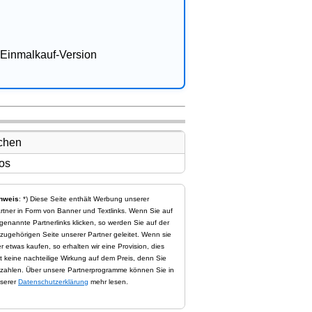
Einmalkauf-Version
nweis
: *) Diese Seite enthält Werbung unserer
rtner in Form von Banner und Textlinks. Wenn Sie auf
genannte Partnerlinks klicken, so werden Sie auf der
zugehörigen Seite unserer Partner geleitet. Wenn sie
er etwas kaufen, so erhalten wir eine Provision, dies
t keine nachteilige Wirkung auf dem Preis, denn Sie
zahlen. Über unsere Partnerprogramme können Sie in
serer
Datenschutzerklärung
mehr lesen.