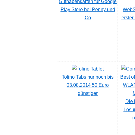
Guthabenkarten für Google
Play Store bei Penny und
WebSi
Co
erster
Tolino Tabs nur noch bis
Best o
03.08.2014 50 Euro
WLAN
günstiger
Die 
Lösu
u