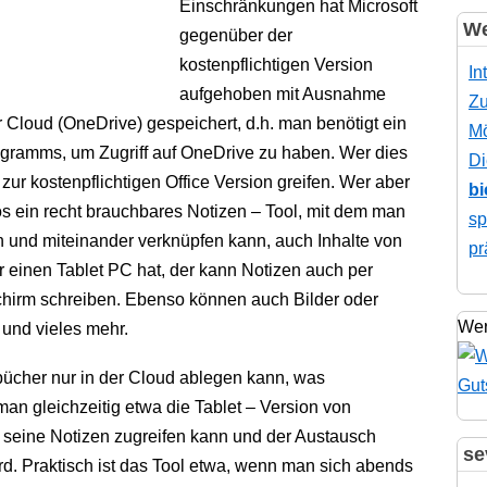
Einschränkungen hat Microsoft
We
gegenüber der
kostenpflichtigen Version
In
aufgehoben mit Ausnahme
Zu
r Cloud (OneDrive) gespeichert, d.h. man benötigt ein
Mö
ogramms, um Zugriff auf OneDrive zu haben. Wer dies
Di
zur kostenpflichtigen Office Version greifen. Wer aber
bi
os ein recht brauchbares Notizen – Tool, mit dem man
sp
len und miteinander verknüpfen kann, auch Inhalte von
pr
 einen Tablet PC hat, der kann Notizen auch per
dschirm schreiben. Ebenso können auch Bilder oder
Wer
 und vieles mehr.
zbücher nur in der Cloud ablegen kann, was
 man gleichzeitig etwa die Tablet – Version von
 seine Notizen zugreifen kann und der Austausch
se
rd. Praktisch ist das Tool etwa, wenn man sich abends