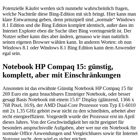
Potenzielle Käufer werden sich nunmehr wahrscheinlich fragen,
welche Nachteile diese Bing-Edition mit sich bringt. Hier kann man
klare Entwarnung geben, denn prinzipiell sind „normale“ Windows
8.1 Edition und die Bing Edition komplett identisch, außer dass im
Internet Explorer eben die Suche über Bing voreingestellt ist. Der
Nutzer selber kann dies aber ändern, genauso wie man natürlich
seinen eigenen Browser wählen kann. In anderen Worten: ob nun
Windows 8.1 oder Windows 8.1 Bing Edition kann dem Anwender
egal sein.
Notebook HP Compaq 15: günstig,
komplett, aber mit Einschränkungen
Ansonsten ist das erwähnte Günstig Notebook HP Compaq 15 für
269 Euro ein ganz brauchbares Einsteiger Notebook, oder besser
gesagt Basis Notebook mit einem 15.6“ Display (glänzend, 1366 x
768 Pixel, 16:9), der AMD Dual-Core Prozessor vom Typ E1-6010
mit 2x 1,35 GHz gehört zwar nicht zu den schnellsten, arbeitet aber
recht energieeffizient. Vorgestellt wurde der Prozessor erst im April
dieses Jahres. Von der Geschwindigkeit her nicht geeignet für
besonders anspruchsvolle Aufgaben, aber wer nur ein Notebook für
normale Office Anwendungen und Vergleichbares sowie für Internet
Nutzung sucht, dem wird es sicher reichen.