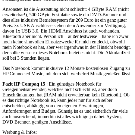
Ansonsten ist die Ausstattung nicht schlecht: 4 GByte RAM (nicht
erweiterbar!), 500 GByte Festplatte sowie ein DVD-Brenner und
dies alles inklusive Betriebssystem für 269 Euro ist ein ganz guter
Preis. 3x USB Anschlüsse stehen dem Anwender zur Verfügung,
davon 1x USB 3.0. Ein HDMI Anschluss ist auch vorhanden,
Bluetooth aber nicht. Persönlich – außer testweise – habe ich zwar
noch keine sinnvollen Einsatzzwecke für mich entdeckt, obwohl
mein Notebook es hat, aber wer irgendwas in der Hinsicht benötigt,
der sollte wissen: dieses Notebook bietet es nicht. Die Akkulaufzeit
soll bei 3 Stunden liegen.
Das Notebook kommt inklusive 12 Monate kostenlosen Zugang zu
HP Connected Music, mit dem sich werbefrei Musik genießen lässt.
Fazit HP Compaq 15
: Ein günstiges Notebook für
Gelegenheitsanwender, welches nicht schlecht ist, aber doch
Einschränkungen hat (RAM nicht erweiterbar, kein Bluetooth). Ob
es das richtige Notebook ist, kann jeder nur für sich selber
entscheiden, abhängig von den eigenen Erwartungen,
Anforderungen und Budget. Günstig ist es und sicherlich für viele
auch ausreichend, immerhin ist alles wichtige ja dabei: System,
DVD Brenner, genügen Anschlüsse.
Werbung & Infos: