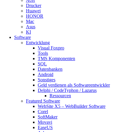
Acer
Drucker
Huawei
HONOR
Mac
Asus
KI
Software
Entwicklung
Visual Foxpro
Tools
TMS Komponenten
SQL
Datenbanken
Android
Sonstiges
Geld verdienen als Softwareentwickler
Delphi / CodeTyphon / Lazarus
Ressourcen
Featured Software
WebSite X5 – WebBuilder Software
Corel
SoftMaker
Movavi
EaseUS