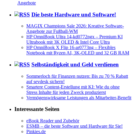
Angebote
Die beste Hardware und Software!
MAGIX Champions Sale 2026: Kreative Software-
Angebote zur Fußball-WM
HP OmniBook Ultra 14-kd0772ngx – Premium KI
Ultrabook mit 3K OLED & Intel Core Ultra
HP OmniBook X Flip 16-ar0773ng – Flexibles
Notebook mit Ryzen AI, 3K-OLED und 32 GB RAM
Selbständigkeit und Geld verdienen
Sommerloch für Finanzen nutzen: Bis zu 70 % Rabatt
auf sevdesk sichern!
Smartere Content-Erstellung mit KI: Wie du ohne
Stress Inhalte für jeden Zweck produzierst
Vermögenswirksame Leistungen als Mitarbeiter-Benefit
Interessante Seiten
eBook Reader und Zubehör
ESMB – die beste Software und Hardware für Sie!
Pinkies.de