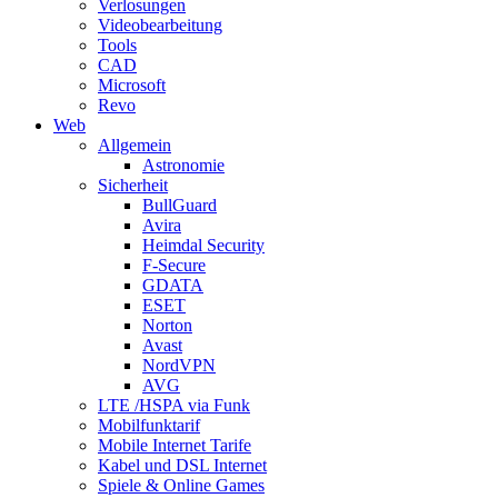
Verlosungen
Videobearbeitung
Tools
CAD
Microsoft
Revo
Web
Allgemein
Astronomie
Sicherheit
BullGuard
Avira
Heimdal Security
F-Secure
GDATA
ESET
Norton
Avast
NordVPN
AVG
LTE /HSPA via Funk
Mobilfunktarif
Mobile Internet Tarife
Kabel und DSL Internet
Spiele & Online Games