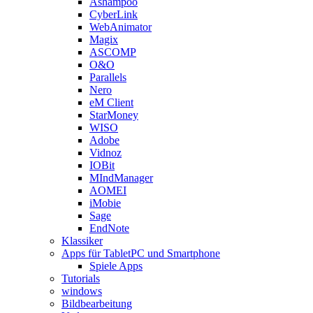
Ashampoo
CyberLink
WebAnimator
Magix
ASCOMP
O&O
Parallels
Nero
eM Client
StarMoney
WISO
Adobe
Vidnoz
IOBit
MIndManager
AOMEI
iMobie
Sage
EndNote
Klassiker
Apps für TabletPC und Smartphone
Spiele Apps
Tutorials
windows
Bildbearbeitung