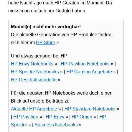
hohe Nachfrage nach HP Geräten im Moment. Da
muss man einfach nur Geduld haben.
Modell(e) nicht mehr verfügbar!
Die aktuelle Generation von HP Produkte finden
sich hier im
HP Store
»
Und etwas genauer bei HP:
HP Envy Notebooks
» |
HP Pavilion Notebooks
» |
HP Spectre Notebooks
» |
HP Gaming Angebote
» |
HP Geschäftsmodelle
»
Für die neusten HP Notebooks werfe doch einen
Blick auf unsere Beiträge zu:
Aktuelle HP Angebote
» |
HP Standard Notebooks
»
|
HP Pavilion
» |
HP Envy
» |
HP Omen
» |
HP
Spectre
» |
Business Notebooks
».