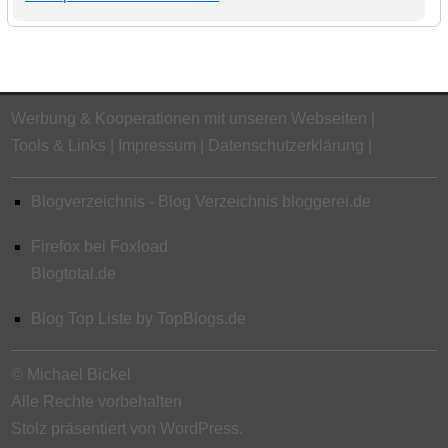
Werbung & Kooperationen mit unseren Webseiten
Tools & Links
Impressum
Datenschutzerklärung
Blogverzeichnis - Blog Verzeichnis bloggerei.de
Firefox bei Foxload
Blogtotal.de
Blog Top Liste by TopBlogs.de
© Michael Bickel
Alle Rechte vorbehalten
Stolz präsentiert von WordPress.