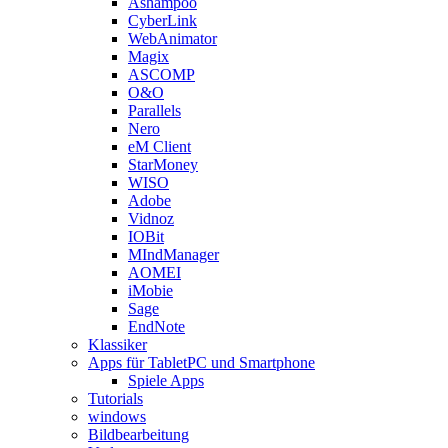
Ashampoo
CyberLink
WebAnimator
Magix
ASCOMP
O&O
Parallels
Nero
eM Client
StarMoney
WISO
Adobe
Vidnoz
IOBit
MIndManager
AOMEI
iMobie
Sage
EndNote
Klassiker
Apps für TabletPC und Smartphone
Spiele Apps
Tutorials
windows
Bildbearbeitung