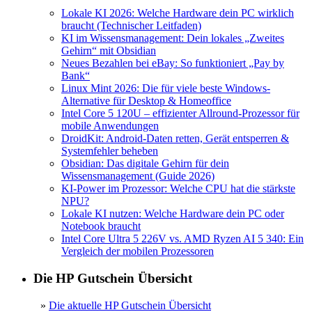
Lokale KI 2026: Welche Hardware dein PC wirklich
braucht (Technischer Leitfaden)
KI im Wissensmanagement: Dein lokales „Zweites
Gehirn“ mit Obsidian
Neues Bezahlen bei eBay: So funktioniert „Pay by
Bank“
Linux Mint 2026: Die für viele beste Windows-
Alternative für Desktop & Homeoffice
Intel Core 5 120U – effizienter Allround-Prozessor für
mobile Anwendungen
DroidKit: Android-Daten retten, Gerät entsperren &
Systemfehler beheben
Obsidian: Das digitale Gehirn für dein
Wissensmanagement (Guide 2026)
KI-Power im Prozessor: Welche CPU hat die stärkste
NPU?
Lokale KI nutzen: Welche Hardware dein PC oder
Notebook braucht
Intel Core Ultra 5 226V vs. AMD Ryzen AI 5 340: Ein
Vergleich der mobilen Prozessoren
Die HP Gutschein Übersicht
»
Die aktuelle HP Gutschein Übersicht