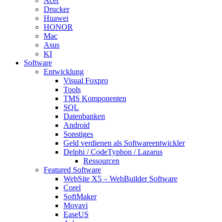
Acer
Drucker
Huawei
HONOR
Mac
Asus
KI
Software
Entwicklung
Visual Foxpro
Tools
TMS Komponenten
SQL
Datenbanken
Android
Sonstiges
Geld verdienen als Softwareentwickler
Delphi / CodeTyphon / Lazarus
Ressourcen
Featured Software
WebSite X5 – WebBuilder Software
Corel
SoftMaker
Movavi
EaseUS