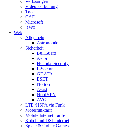
Verlosungen
Videobearbeitung
Tools
CAD
Microsoft
Revo
Web
Allgemein
Astronomie
Sicherheit
BullGuard
Avira
Heimdal Security
F-Secure
GDATA
ESET
Norton
Avast
NordVPN
AVG
LTE /HSPA via Funk
Mobilfunktarif
Mobile Internet Tarife
Kabel und DSL Internet
Spiele & Online Games