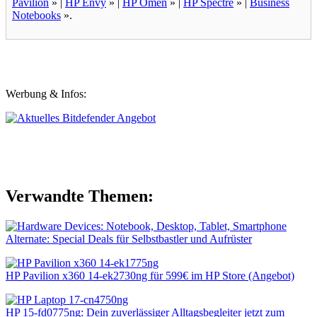
Pavilion
» |
HP Envy
» |
HP Omen
» |
HP Spectre
» |
Business
Notebooks
».
Werbung & Infos:
Verwandte Themen:
Alternate: Special Deals für Selbstbastler und Aufrüster
HP Pavilion x360 14-ek2730ng für 599€ im HP Store (Angebot)
HP 15-fd0775ng: Dein zuverlässiger Alltagsbegleiter jetzt zum