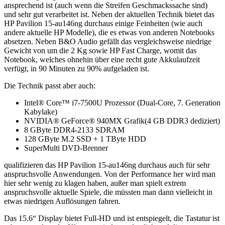
ansprechend ist (auch wenn die Streifen Geschmackssache sind)
und sehr gut verarbeitet ist. Neben der aktuellen Technik bietet das
HP Pavilion 15-au146ng durchaus einige Feinheiten (wie auch
andere aktuelle HP Modelle), die es etwas von anderen Notebooks
absetzen. Neben B&O Audio gefällt das vergleichsweise niedrige
Gewicht von um die 2 Kg sowie HP Fast Charge, womit das
Notebook, welches ohnehin über eine recht gute Akkulaufzeit
verfügt, in 90 Minuten zu 90% aufgeladen ist.
Die Technik passt aber auch:
Intel® Core™ i7-7500U Prozessor (Dual-Core, 7. Generation
Kabylake)
NVIDIA® GeForce® 940MX Grafik(4 GB DDR3 dediziert)
8 GByte DDR4-2133 SDRAM
128 GByte M.2 SSD + 1 TByte HDD
SuperMulti DVD-Brenner
qualifizieren das HP Pavilion 15-au146ng durchaus auch für sehr
anspruchsvolle Anwendungen. Von der Performance her wird man
hier sehr wenig zu klagen haben, außer man spielt extrem
anspruchsvolle aktuelle Spiele, die müssten man dann vielleicht in
etwas niedrigen Auflösungen fahren.
Das 15.6“ Display bietet Full-HD und ist entspiegelt, die Tastatur ist