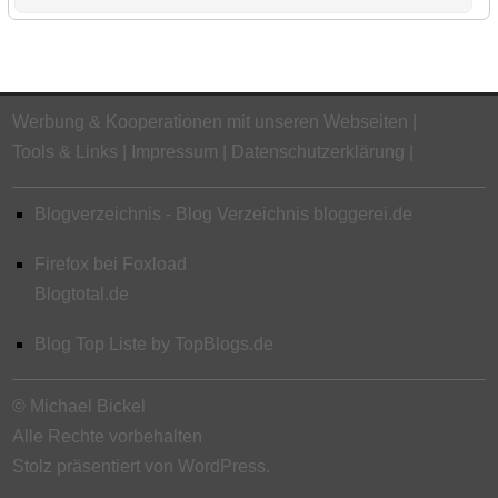
Werbung & Kooperationen mit unseren Webseiten
Tools & Links
Impressum
Datenschutzerklärung
Blogverzeichnis - Blog Verzeichnis bloggerei.de
Firefox bei Foxload
Blogtotal.de
Blog Top Liste by TopBlogs.de
© Michael Bickel
Alle Rechte vorbehalten
Stolz präsentiert von WordPress.