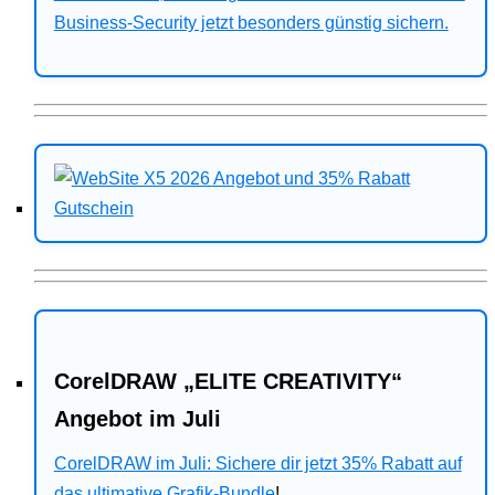
Business-Security jetzt besonders günstig sichern.
CorelDRAW „ELITE CREATIVITY“
Angebot im Juli
CorelDRAW im Juli: Sichere dir jetzt 35% Rabatt auf
das ultimative Grafik-Bundle
!