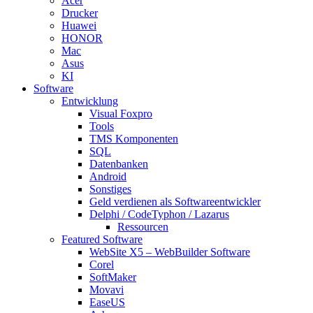
Acer
Drucker
Huawei
HONOR
Mac
Asus
KI
Software
Entwicklung
Visual Foxpro
Tools
TMS Komponenten
SQL
Datenbanken
Android
Sonstiges
Geld verdienen als Softwareentwickler
Delphi / CodeTyphon / Lazarus
Ressourcen
Featured Software
WebSite X5 – WebBuilder Software
Corel
SoftMaker
Movavi
EaseUS