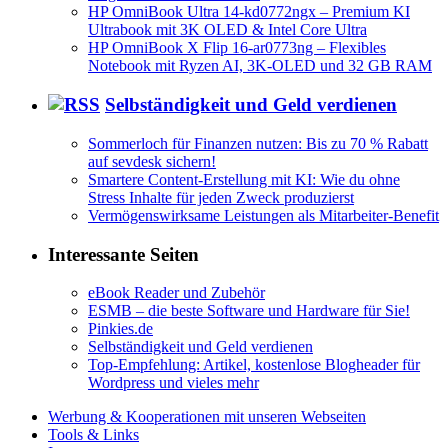
HP OmniBook Ultra 14-kd0772ngx – Premium KI
Ultrabook mit 3K OLED & Intel Core Ultra
HP OmniBook X Flip 16-ar0773ng – Flexibles
Notebook mit Ryzen AI, 3K-OLED und 32 GB RAM
Selbständigkeit und Geld verdienen
Sommerloch für Finanzen nutzen: Bis zu 70 % Rabatt
auf sevdesk sichern!
Smartere Content-Erstellung mit KI: Wie du ohne
Stress Inhalte für jeden Zweck produzierst
Vermögenswirksame Leistungen als Mitarbeiter-Benefit
Interessante Seiten
eBook Reader und Zubehör
ESMB – die beste Software und Hardware für Sie!
Pinkies.de
Selbständigkeit und Geld verdienen
Top-Empfehlung: Artikel, kostenlose Blogheader für
Wordpress und vieles mehr
Werbung & Kooperationen mit unseren Webseiten
Tools & Links