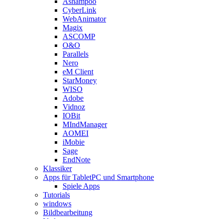
Ashampoo
CyberLink
WebAnimator
Magix
ASCOMP
O&O
Parallels
Nero
eM Client
StarMoney
WISO
Adobe
Vidnoz
IOBit
MIndManager
AOMEI
iMobie
Sage
EndNote
Klassiker
Apps für TabletPC und Smartphone
Spiele Apps
Tutorials
windows
Bildbearbeitung