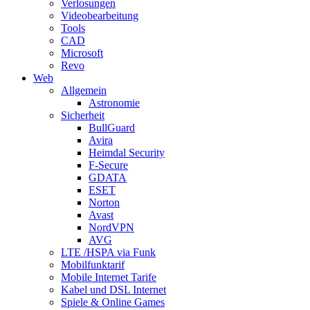
Verlosungen
Videobearbeitung
Tools
CAD
Microsoft
Revo
Web
Allgemein
Astronomie
Sicherheit
BullGuard
Avira
Heimdal Security
F-Secure
GDATA
ESET
Norton
Avast
NordVPN
AVG
LTE /HSPA via Funk
Mobilfunktarif
Mobile Internet Tarife
Kabel und DSL Internet
Spiele & Online Games