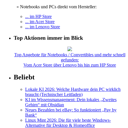
» Notebooks und PCs direkt vom Hersteller:
... im HP Store
... im Acer Store
... im Lenovo Store
Top Aktionen immer im Blick
Top Angebote für Notebooks / Convertibles und mehr schnell
gefunden:
Vom Acer Store über Lenovo bis hin zum HP Store
Beliebt
Lokale KI 2026: Welche Hardware dein PC wirklich
braucht (Technischer Leitfaden)
KI im Wissensmanagement: Dein lokales „Zweites
Gehirn“ mit Obsidian
Neues Bezahlen bei eBay: So funktioniert „Pay by
Bank“
Linux Mint 2026: Die für viele beste Windows-
Alternative für Desktop & Homeoffice