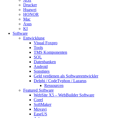
Acer
Drucker
Huawei
HONOR
Mac
Asus
KI
Software
Entwicklung
Visual Foxpro
Tools
TMS Komponenten
SQL
Datenbanken
Android
Sonstiges
Geld verdienen als Softwareentwickler
Delphi / CodeTyphon / Lazarus
Ressourcen
Featured Software
WebSite X5 – WebBuilder Software
Corel
SoftMaker
Movavi
EaseUS