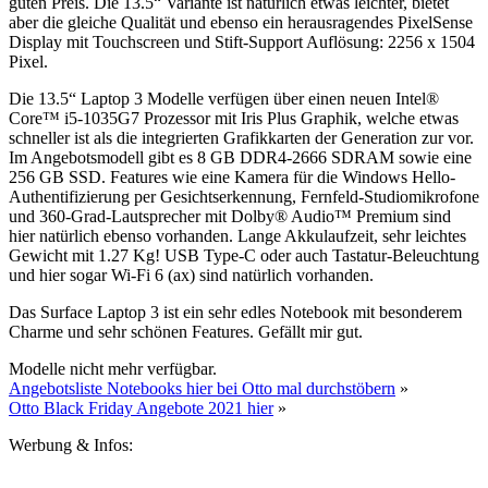
guten Preis. Die 13.5“ Variante ist natürlich etwas leichter, bietet
aber die gleiche Qualität und ebenso ein herausragendes PixelSense
Display mit Touchscreen und Stift-Support Auflösung: 2256 x 1504
Pixel.
Die 13.5“ Laptop 3 Modelle verfügen über einen neuen Intel®
Core™ i5-1035G7 Prozessor mit Iris Plus Graphik, welche etwas
schneller ist als die integrierten Grafikkarten der Generation zur vor.
Im Angebotsmodell gibt es 8 GB DDR4-2666 SDRAM sowie eine
256 GB SSD. Features wie eine Kamera für die Windows Hello-
Authentifizierung per Gesichtserkennung, Fernfeld-Studiomikrofone
und 360-Grad-Lautsprecher mit Dolby® Audio™ Premium sind
hier natürlich ebenso vorhanden. Lange Akkulaufzeit, sehr leichtes
Gewicht mit 1.27 Kg! USB Type-C oder auch Tastatur-Beleuchtung
und hier sogar Wi-Fi 6 (ax) sind natürlich vorhanden.
Das Surface Laptop 3 ist ein sehr edles Notebook mit besonderem
Charme und sehr schönen Features. Gefällt mir gut.
Modelle nicht mehr verfügbar.
Angebotsliste Notebooks hier bei Otto mal durchstöbern
»
Otto Black Friday Angebote 2021 hier
»
Werbung & Infos: