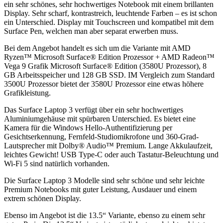
ein sehr schönes, sehr hochwertiges Notebook mit einem brillanten
Display. Sehr scharf, kontrastreich, leuchtende Farben – es ist schon
ein Unterschied. Display mit Touchscreen und kompatibel mit dem
Surface Pen, welchen man aber separat erwerben muss.
Bei dem Angebot handelt es sich um die Variante mit AMD
Ryzen™ Microsoft Surface® Edition Prozessor + AMD Radeon™
Vega 9 Grafik Microsoft Surface® Edition (3580U Prozessor), 8
GB Arbeitsspeicher und 128 GB SSD. IM Vergleich zum Standard
3500U Prozessor bietet der 3580U Prozessor eine etwas höhere
Grafikleistung.
Das Surface Laptop 3 verfügt über ein sehr hochwertiges
Aluminiumgehäuse mit spürbaren Unterschied. Es bietet eine
Kamera für die Windows Hello-Authentifizierung per
Gesichtserkennung, Fernfeld-Studiomikrofone und 360-Grad-
Lautsprecher mit Dolby® Audio™ Premium. Lange Akkulaufzeit,
leichtes Gewicht! USB Type-C oder auch Tastatur-Beleuchtung und
Wi-Fi 5 sind natürlich vorhanden.
Die Surface Laptop 3 Modelle sind sehr schöne und sehr leichte
Premium Notebooks mit guter Leistung, Ausdauer und einem
extrem schönen Display.
Ebenso im Angebot ist die 13.5“ Variante, ebenso zu einem sehr