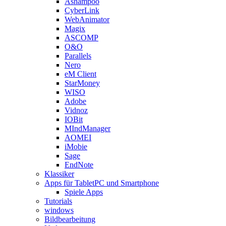
Ashampoo
CyberLink
WebAnimator
Magix
ASCOMP
O&O
Parallels
Nero
eM Client
StarMoney
WISO
Adobe
Vidnoz
IOBit
MIndManager
AOMEI
iMobie
Sage
EndNote
Klassiker
Apps für TabletPC und Smartphone
Spiele Apps
Tutorials
windows
Bildbearbeitung