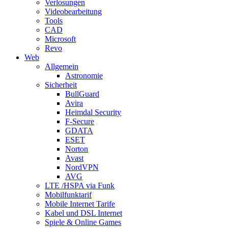
Verlosungen
Videobearbeitung
Tools
CAD
Microsoft
Revo
Web
Allgemein
Astronomie
Sicherheit
BullGuard
Avira
Heimdal Security
F-Secure
GDATA
ESET
Norton
Avast
NordVPN
AVG
LTE /HSPA via Funk
Mobilfunktarif
Mobile Internet Tarife
Kabel und DSL Internet
Spiele & Online Games