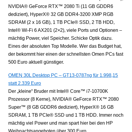
NVIDIA® GeForce RTX™ 2080 Ti (11 GB GDDR6
dediziert), HyperX® 32 GB DDR4-3200 XMP RGB
SDRAM (2 x 16 GB), 1 TB PCIe® SSD, 2 TB HDD,
Intel® Wi-Fi 6 AX201 (2×2), viele Ports und Optionen –
mächtig Power, viel Speicher. Schicke Optik dazu.
Eines der absoluten Top Modelle. Wer das Budget hat,
der bekommt hier einen der schnellsten Omen PCs fast
500 Euro aktuell günstiger.
OMEN 30L Desktop PC – GT13-0787ng für 1.998,15
statt 2.339 Euro
Der „kleine“ Bruder mit Intel® Core™ i7-10700K
Prozessor (8 Kerne), NVIDIA® GeForce RTX™ 2080
Super™ (8 GB GDDR6 dediziert), HyperX® 16 GB
SDRAM, 1 TB PCIe® SSD und 1 TB HDD. Immer noch
mächtig viel Power und man spart hier bei den HP
Weihnachtsangeboten über 300 Euro.