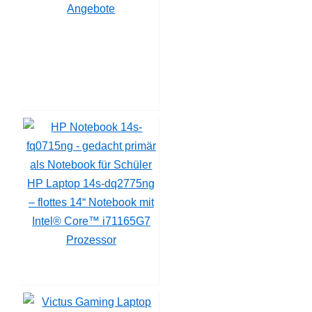
Angebote
HP Laptop 14s-dq2775ng
– flottes 14“ Notebook mit
Intel® Core™ i71165G7
Prozessor