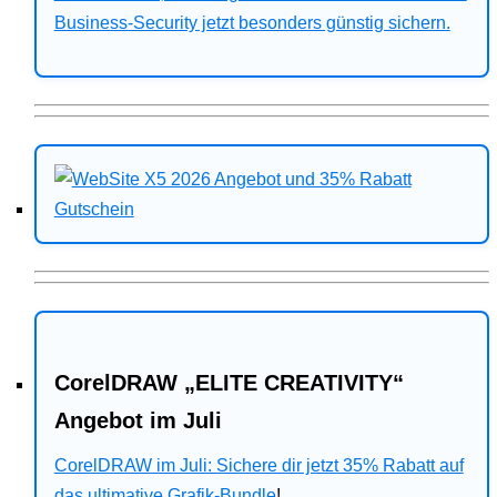
Business-Security jetzt besonders günstig sichern.
CorelDRAW „ELITE CREATIVITY“
Angebot im Juli
CorelDRAW im Juli: Sichere dir jetzt 35% Rabatt auf
das ultimative Grafik-Bundle
!