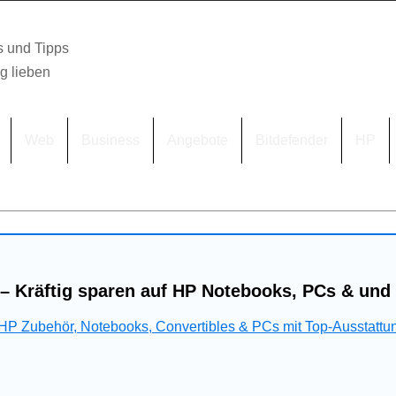
s und Tipps
lg lieben
Web
Business
Angebote
Bitdefender
HP
– Kräftig sparen auf HP Notebooks, PCs & und
 HP Zubehör, Notebooks, Convertibles & PCs mit Top-Ausstattu