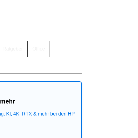
Ratgeber
Office
 mehr
ng. KI, 4K, RTX & mehr bei den HP