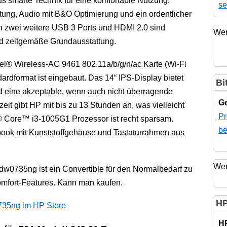
aus smarte Technik für eine komfortable Nutzung:
se
tung, Audio mit B&O Optimierung und ein ordentlicher
zwei weitere USB 3 Ports und HDMI 2.0 sind
Wer
nd zeitgemäße Grundausstattung.
tel® Wireless-AC 9461 802.11a/b/g/n/ac Karte (Wi-Fi
ardformat ist eingebaut. Das 14“ IPS-Display bietet
Bi
d eine akzeptable, wenn auch nicht überragende
Ge
zeit gibt HP mit bis zu 13 Stunden an, was vielleicht
Pr
el® Core™ i3-1005G1 Prozessor ist recht sparsam.
be
ook mit Kunststoffgehäuse und Tastaturrahmen aus
Wer
w0735ng ist ein Convertible für den Normalbedarf zu
omfort-Features. Kann man kaufen.
HP
735ng im HP Store
H