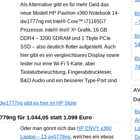
Als Alternative gibt es für mehr Geld das
neue Modell HP Pavilion x360 Notebook 14-
Bi
dw1777ng mit Intel® Core™ i71165G7
– 
Prozessor, Intel® Iris® Xᵉ Grafik, 16 GB
Bi
DDR4 – 3200 SDRAM und 1 Tbyte PCIe
54
SSD – also deutlich flotter aufgestellt. Auch
hier gibt es ein vergleichbares Display sowie
Bi
leider nur eine Wi-Fi 5 Karte, aber
79
Tastaturbeleuchtung, Fingerabdruckleser,
B&O Audio und ein besserer Type-Port sind
AV
Da
dw1777ng gibt es hier im HP Store
Be
9ng für 1.044,05 statt 1.099 Euro
An
Oder man gönnt sich das
HP ENVY x360
Lö
Laptop – 13-ay0779ng
, welches ein etwas
Da