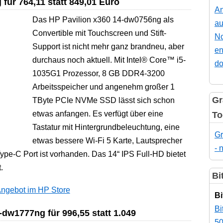
für 764,11 statt 849,01 Euro
An
Das HP Pavilion x360 14-dw0756ng als
au
Convertible mit Touchscreen und Stift-
No
Support ist nicht mehr ganz brandneu, aber
en
durchaus noch aktuell. Mit Intel® Core™ i5-
do
1035G1 Prozessor, 8 GB DDR4-3200
Arbeitsspeicher und angenehm großer 1
Gr
TByte PCIe NVMe SSD lässt sich schon
etwas anfangen. Es verfügt über eine
To
Tastatur mit Hintergrundbeleuchtung, eine
Gr
etwas bessere Wi-Fi 5 Karte, Lautsprecher
- 
pe-C Port ist vorhanden. Das 14“ IPS Full-HD bietet
.
Bi
ngebot im HP Store
Bi
Bi
dw1777ng für 996,55 statt 1.049
50