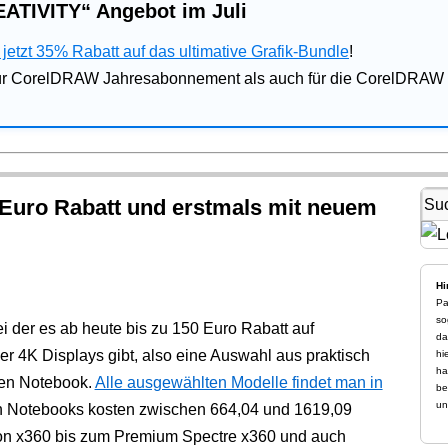
ATIVITY“ Angebot im Juli
jetzt 35% Rabatt auf das ultimative Grafik-Bundle
!
für CorelDRAW Jahresabonnement als auch für die CorelDRAW 
 Euro Rabatt und erstmals mit neuem
Hi
Pa
so
ei der es ab heute bis zu 150 Euro Rabatt auf
da
r 4K Displays gibt, also eine Auswahl aus praktisch
hi
ha
ren Notebook.
Alle ausgewählten Modelle findet man in
be
un
n Notebooks kosten zwischen 664,04 und 1619,09
ion x360 bis zum Premium Spectre x360 und auch