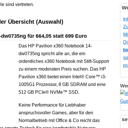
 sind vertreten.
We
In
er Übersicht (Auswahl)
Zu
Mö
dw0735ng für 664,05 statt 699 Euro
Di
Das HP Pavilion x360 Notebook 14-
bi
dw0735ng spricht alle an, die ein
sp
ordentliches x360 Notebook mit Stift-Support
pr
zu einem moderaten Preis suchen. Das HP
Pavilion x360 bietet einen Intel® Core™ i3-
1005G1 Prozessor, 8 GB SDRAM und eine
Wer
512 GB PCIe® NVMe™ SSD.
Keine Performance für Liebhaber
anspruchsvoller Games, aber für den
se
Normalbetrieb mit Office & Co reicht das