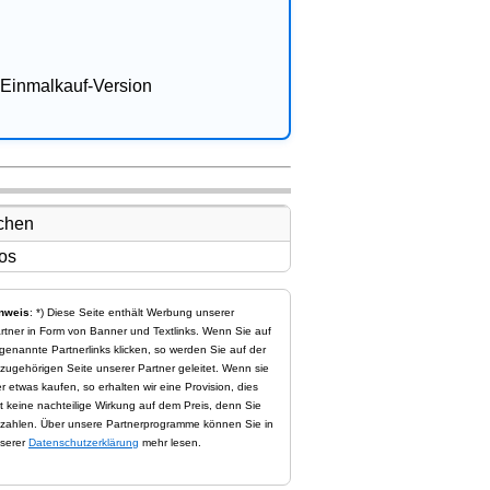
Einmalkauf-Version
nweis
: *) Diese Seite enthält Werbung unserer
rtner in Form von Banner und Textlinks. Wenn Sie auf
genannte Partnerlinks klicken, so werden Sie auf der
zugehörigen Seite unserer Partner geleitet. Wenn sie
er etwas kaufen, so erhalten wir eine Provision, dies
t keine nachteilige Wirkung auf dem Preis, denn Sie
zahlen. Über unsere Partnerprogramme können Sie in
serer
Datenschutzerklärung
mehr lesen.