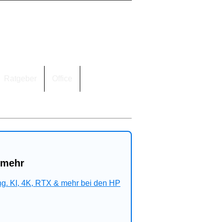
Ratgeber
Office
 mehr
ng. KI, 4K, RTX & mehr bei den HP