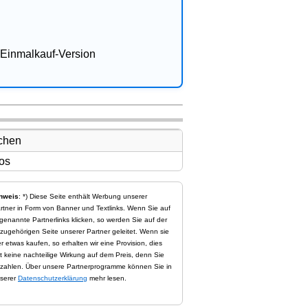
Einmalkauf-Version
nweis
: *) Diese Seite enthält Werbung unserer
rtner in Form von Banner und Textlinks. Wenn Sie auf
genannte Partnerlinks klicken, so werden Sie auf der
zugehörigen Seite unserer Partner geleitet. Wenn sie
er etwas kaufen, so erhalten wir eine Provision, dies
t keine nachteilige Wirkung auf dem Preis, denn Sie
zahlen. Über unsere Partnerprogramme können Sie in
serer
Datenschutzerklärung
mehr lesen.