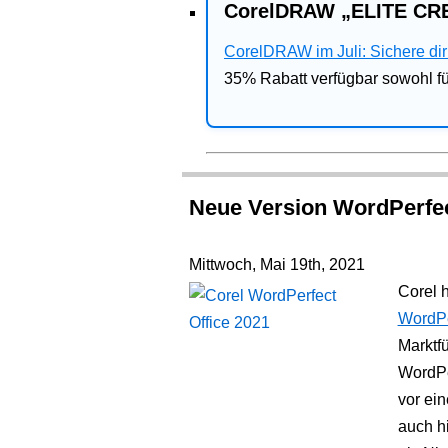
CorelDRAW „ELITE CRE
CorelDRAW im Juli: Sichere dir 
35% Rabatt verfügbar sowohl 
Neue Version WordPerfec
Mittwoch, Mai 19th, 2021
Corel h
WordPe
Marktfü
WordPe
vor ein
auch h