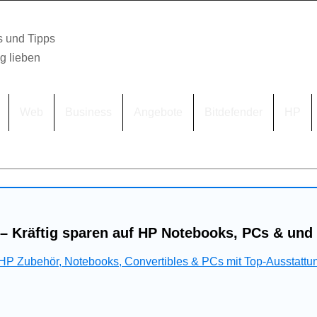
s und Tipps
lg lieben
Web
Business
Angebote
Bitdefender
HP
– Kräftig sparen auf HP Notebooks, PCs & und
 HP Zubehör, Notebooks, Convertibles & PCs mit Top-Ausstattu