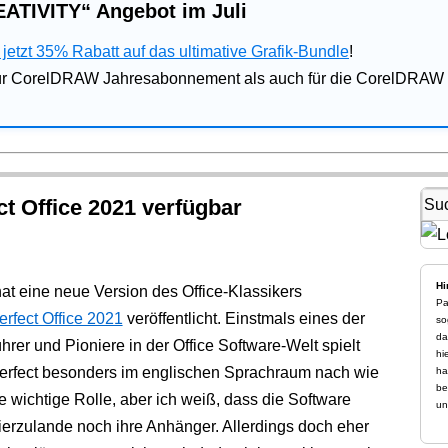
ATIVITY“ Angebot im Juli
jetzt 35% Rabatt auf das ultimative Grafik-Bundle
!
für CorelDRAW Jahresabonnement als auch für die CorelDRAW 
t Office 2021 verfügbar
Hi
at eine neue Version des Office-Klassikers
Pa
rfect Office 2021
veröffentlicht. Einstmals eines der
so
da
hrer und Pioniere in der Office Software-Welt spielt
hi
rfect besonders im englischen Sprachraum nach wie
ha
be
e wichtige Rolle, aber ich weiß, dass die Software
un
ierzulande noch ihre Anhänger. Allerdings doch eher