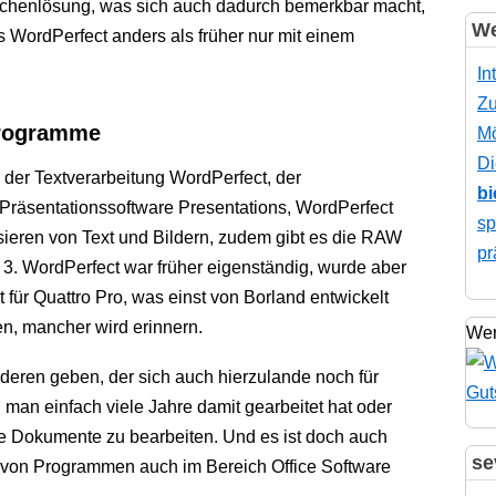
schenlösung, was sich auch dadurch bemerkbar macht,
We
s WordPerfect anders als früher nur mit einem
In
Zu
Programme
Mö
Di
 der Textverarbeitung WordPerfect, der
bi
r Präsentationssoftware Presentations, WordPerfect
sp
eren von Text und Bildern, zudem gibt es die RAW
pr
 3. WordPerfect war früher eigenständig, wurde aber
für Quattro Pro, was einst von Borland entwickelt
n, mancher wird erinnern.
Wer
nderen geben, der sich auch hierzulande noch für
l man einfach viele Jahre damit gearbeitet hat oder
e Dokumente zu bearbeiten. Und es ist doch auch
se
t von Programmen auch im Bereich Office Software