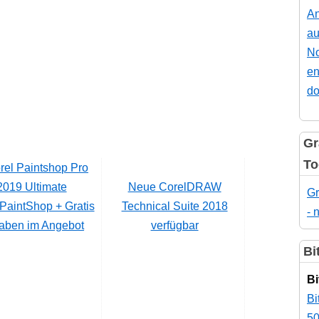
An
au
No
en
do
Gr
To
Neue CorelDRAW
Gr
PaintShop + Gratis
Technical Suite 2018
- 
aben im Angebot
verfügbar
Bi
Bi
Bi
50