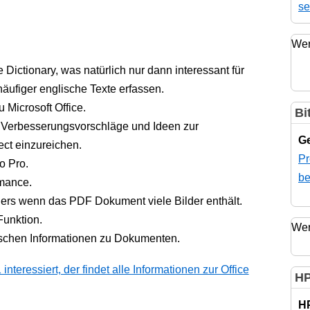
se
Wer
 Dictionary, was natürlich nur dann interessant für
häufiger englische Texte erfassen.
 Microsoft Office.
Bi
 Verbesserungsvorschläge und Ideen zur
Ge
ct einzureichen.
Pr
o Pro.
be
rmance.
ers wenn das PDF Dokument viele Bilder enthält.
unktion.
Wer
ischen Informationen zu Dokumenten.
nteressiert, der findet alle Informationen zur Office
HP
H