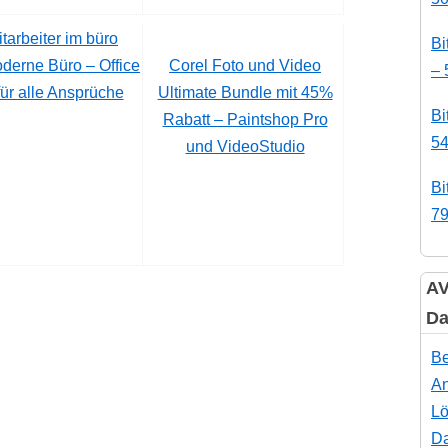
Bi
derne Büro – Office
Corel Foto und Video
– 
für alle Ansprüche
Ultimate Bundle mit 45%
Bi
Rabatt – Paintshop Pro
54
und VideoStudio
Bi
79
AV
Da
Be
An
Lö
Da