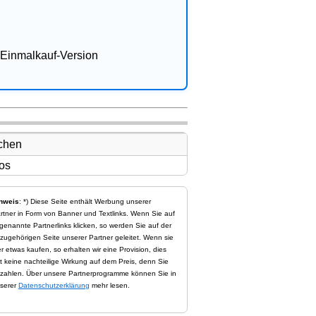
Einmalkauf-Version
nweis
: *) Diese Seite enthält Werbung unserer
rtner in Form von Banner und Textlinks. Wenn Sie auf
genannte Partnerlinks klicken, so werden Sie auf der
zugehörigen Seite unserer Partner geleitet. Wenn sie
er etwas kaufen, so erhalten wir eine Provision, dies
t keine nachteilige Wirkung auf dem Preis, denn Sie
zahlen. Über unsere Partnerprogramme können Sie in
serer
Datenschutzerklärung
mehr lesen.