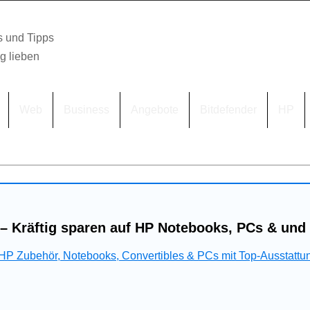
s und Tipps
lg lieben
Web
Business
Angebote
Bitdefender
HP
– Kräftig sparen auf HP Notebooks, PCs & und
 HP Zubehör, Notebooks, Convertibles & PCs mit Top-Ausstattu