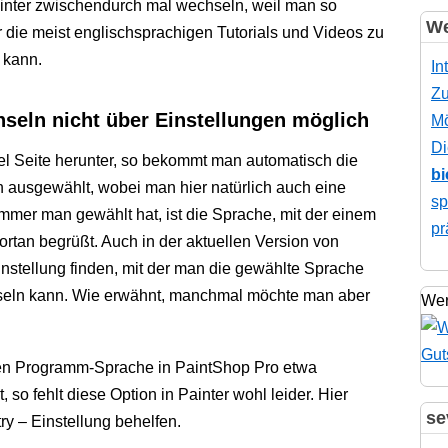
inter zwischendurch mal wechseln, weil man so
We
r die meist englischsprachigen Tutorials und Videos zu
 kann.
In
Zu
seln nicht über Einstellungen möglich
Mö
Di
el Seite herunter, so bekommt man automatisch die
bi
n ausgewählt, wobei man hier natürlich auch eine
sp
mer man gewählt hat, ist die Sprache, mit der einem
pr
ortan begrüßt. Auch in der aktuellen Version von
instellung finden, mit der man die gewählte Sprache
hseln kann. Wie erwähnt, manchmal möchte man aber
Wer
en Programm-Sprache in PaintShop Pro etwa
so fehlt diese Option in Painter wohl leider. Hier
se
ry – Einstellung behelfen.