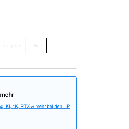
Ratgeber
Office
 mehr
ng. KI, 4K, RTX & mehr bei den HP