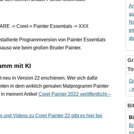
An
au
No
-> Corel-> Painter Essentials -> XXX
en
do
stallierte Programmversion von Painter Essentials
nauso wie beim großen Bruder Painter.
Gr
ramm mit KI
To
st neu in Version 22 erschienen. Wer sich dafür
Gr
eiten in dem wirklich genialen Malprogramm Painter
- 
t in meinem Artikel
Corel Painter 2022 veröffentlicht –
Bi
s und Videos zu Corel Painter 22 gibt es hier bei
Bi
Bi
50