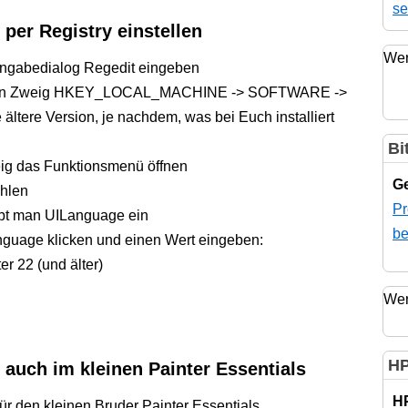
se
 per Registry einstellen
Wer
ingabedialog Regedit eingeben
un den Zweig HKEY_LOCAL_MACHINE -> SOFTWARE ->
 ältere Version, je nachdem, was bei Euch installiert
Bi
eig das Funktionsmenü öffnen
Ge
hlen
Pr
ibt man UILanguage ein
be
guage klicken und einen Wert eingeben:
r 22 (und älter)
Wer
HP
auch im kleinen Painter Essentials
H
für den kleinen Bruder Painter Essentials