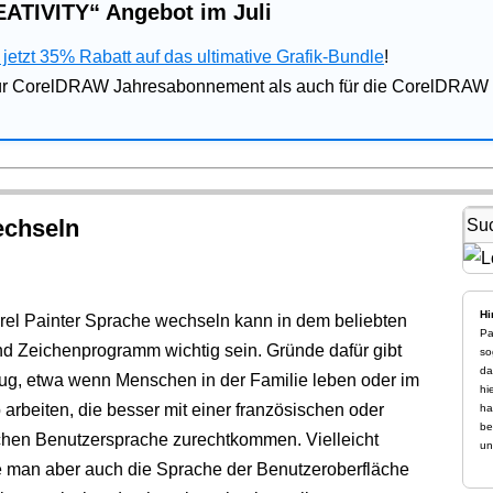
ATIVITY“ Angebot im Juli
jetzt 35% Rabatt auf das ultimative Grafik-Bundle
!
für CorelDRAW Jahresabonnement als auch für die CorelDRAW 
echseln
Hi
rel Painter Sprache wechseln kann in dem beliebten
Pa
nd Zeichenprogramm wichtig sein. Gründe dafür gibt
so
da
ug, etwa wenn Menschen in der Familie leben oder im
hi
 arbeiten, die besser mit einer französischen oder
ha
be
chen Benutzersprache zurechtkommen. Vielleicht
un
 man aber auch die Sprache der Benutzeroberfläche