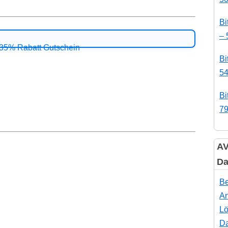
Bi
– 
Bi
54
Bi
79
AV
Da
Be
An
Lö
Da