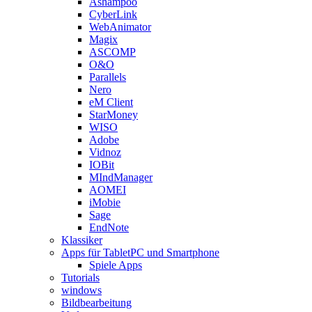
Ashampoo
CyberLink
WebAnimator
Magix
ASCOMP
O&O
Parallels
Nero
eM Client
StarMoney
WISO
Adobe
Vidnoz
IOBit
MIndManager
AOMEI
iMobie
Sage
EndNote
Klassiker
Apps für TabletPC und Smartphone
Spiele Apps
Tutorials
windows
Bildbearbeitung