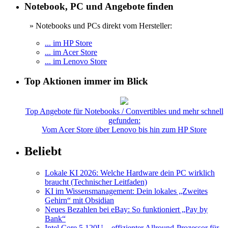
Notebook, PC und Angebote finden
» Notebooks und PCs direkt vom Hersteller:
... im HP Store
... im Acer Store
... im Lenovo Store
Top Aktionen immer im Blick
Top Angebote für Notebooks / Convertibles und mehr schnell
gefunden:
Vom Acer Store über Lenovo bis hin zum HP Store
Beliebt
Lokale KI 2026: Welche Hardware dein PC wirklich
braucht (Technischer Leitfaden)
KI im Wissensmanagement: Dein lokales „Zweites
Gehirn“ mit Obsidian
Neues Bezahlen bei eBay: So funktioniert „Pay by
Bank“
Intel Core 5 120U – effizienter Allround-Prozessor für