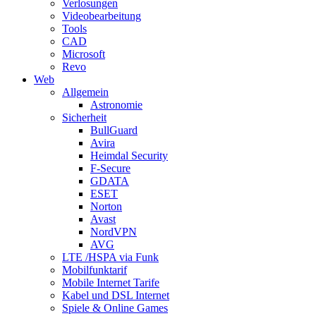
Verlosungen
Videobearbeitung
Tools
CAD
Microsoft
Revo
Web
Allgemein
Astronomie
Sicherheit
BullGuard
Avira
Heimdal Security
F-Secure
GDATA
ESET
Norton
Avast
NordVPN
AVG
LTE /HSPA via Funk
Mobilfunktarif
Mobile Internet Tarife
Kabel und DSL Internet
Spiele & Online Games