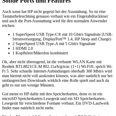
Solide Ports und Features
Auch sonst hat HP nicht gegeizt bei der Ausstattung. So ist eine
Tastaturbeleuchtung genauso verbaut wie ein Fingerabdruckleser
und auch die Port-Ausstattung wird für den normalen Anwender
reichen:
1 SuperSpeed USB Type-C® mit 10 Gbit/s Signalrate (USB-
Stromversorgung, DisplayPort™ 1.4, HP Sleep and Charge)
2 SuperSpeed USB Type-A mit 5 Gbit/s Signalrate
1 HDMI 2.0
1 Kopfhörer/Mikrofon kombiniert
Ok, aber nicht überragend, ist die verbaute WLAN Karte mit
Realtek RTL8821CE-M 802.11a/b/g/n/ac (1×1) Wi-Fi®, sprich Wi-
Fi 5. Sehr schnelle Internet-Anbindungen oberhalb 300 Mbit/s wird
man hiermit nicht voll auskosten können, was aber natürlich nur bei
umfangreichen Downloads wirklich eine Rolle spielt und auch da
geht es nur um wenige Minuten.
Gut meint es HP dafür mit den Speicherkarten, denn es ist ein
microSD Speicherkarten-Lesegerät und ein SD Speicherkarten-
Lesegerät für verschiedene Formate verbaut. Ein DVD-Laufwerk
findet man natürlich nicht mehr.