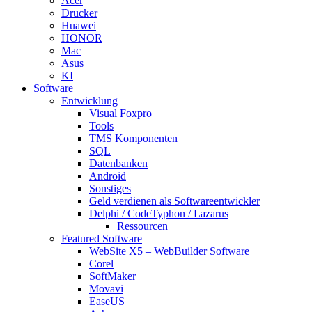
Acer
Drucker
Huawei
HONOR
Mac
Asus
KI
Software
Entwicklung
Visual Foxpro
Tools
TMS Komponenten
SQL
Datenbanken
Android
Sonstiges
Geld verdienen als Softwareentwickler
Delphi / CodeTyphon / Lazarus
Ressourcen
Featured Software
WebSite X5 – WebBuilder Software
Corel
SoftMaker
Movavi
EaseUS