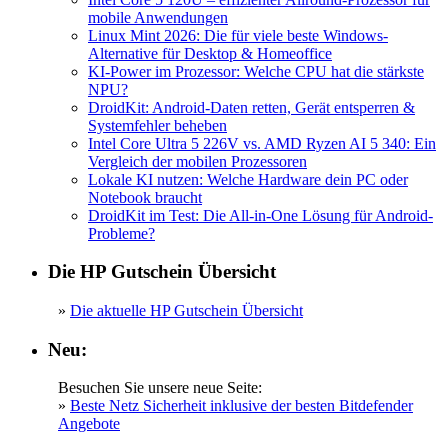
mobile Anwendungen
Linux Mint 2026: Die für viele beste Windows-
Alternative für Desktop & Homeoffice
KI-Power im Prozessor: Welche CPU hat die stärkste
NPU?
DroidKit: Android-Daten retten, Gerät entsperren &
Systemfehler beheben
Intel Core Ultra 5 226V vs. AMD Ryzen AI 5 340: Ein
Vergleich der mobilen Prozessoren
Lokale KI nutzen: Welche Hardware dein PC oder
Notebook braucht
DroidKit im Test: Die All-in-One Lösung für Android-
Probleme?
Die HP Gutschein Übersicht
»
Die aktuelle HP Gutschein Übersicht
Neu:
Besuchen Sie unsere neue Seite:
»
Beste Netz Sicherheit inklusive der besten Bitdefender
Angebote