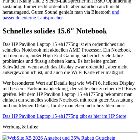
Für den Klang sind 2 Stereo-Lautsprecher mit B&O Optimierung
zuständig. Immer recht ordentlich, aber natürlich auch nicht
herausragend. Guten Sound genießt man via Bluetooth
und
passende externe Lautsprecher
.
Schnelles solides 15.6″ Notebook
Das HP Pavilion Laptop 15-eh1775ng ist ein ordentliches und
schnelles Notebook mit aktuellen AMD Prozessor. Ein Notebook
mit dem man, außer High End Gaming, sicherlich viele Jahre
problemlos und flüssig arbeiten kann. Es hat keine großen
Schwächen, wenn auch das Display zwar ordentlich, aber nicht
außergewöhnlich ist, und auch die Wi-Fi Karte eher mäßig ist.
Wer besonderen Wert auf Details legt wie Wi-Fi 6, helleres Display
mit besserer Farbraumabdeckung, der sollte eher zu einem HP Envy
greifen. Mit dem HP Pavilion Laptop 15-eh1775ng bekommt man
einfach ein schnelles solides Notebook mit recht guter Ausstattung
und nur kleinen Details, für die man eben mehr bezahlen muss.
Das HP Pavilion Laptop 15-eh1775ng gibt es hier im HP Store
Werbung & Infos: