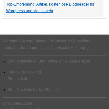
Top-Empfehlung: Artikel, kostenlose Blogheader für
Wordpress und vieles mehr
Werbung & Kooperationen mit unseren Webseiten
Tools & Links
Impressum
Datenschutzerklärung
Blogverzeichnis - Blog Verzeichnis bloggerei.de
Firefox bei Foxload
Blogtotal.de
Blog Top Liste by TopBlogs.de
© Michael Bickel