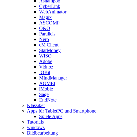
Ashampoo
CyberLink
WebAnimator
Magix
ASCOMP
O&O
Parallels
Nero
eM Client
StarMoney
WISO
Adobe
Vidnoz
IOBit
MIndManager
AOMEI
iMobie
Sage
EndNote
Klassiker
Apps für TabletPC und Smartphone
Spiele Apps
Tutorials
windows
Bildbearbeitung