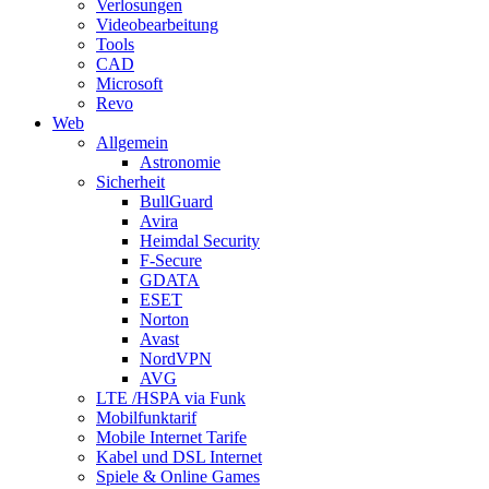
Verlosungen
Videobearbeitung
Tools
CAD
Microsoft
Revo
Web
Allgemein
Astronomie
Sicherheit
BullGuard
Avira
Heimdal Security
F-Secure
GDATA
ESET
Norton
Avast
NordVPN
AVG
LTE /HSPA via Funk
Mobilfunktarif
Mobile Internet Tarife
Kabel und DSL Internet
Spiele & Online Games