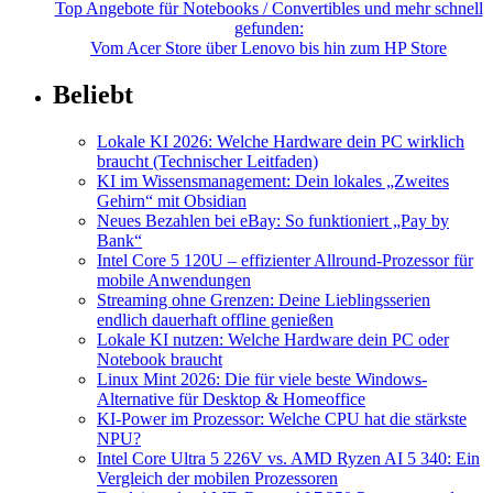
Top Angebote für Notebooks / Convertibles und mehr schnell
gefunden:
Vom Acer Store über Lenovo bis hin zum HP Store
Beliebt
Lokale KI 2026: Welche Hardware dein PC wirklich
braucht (Technischer Leitfaden)
KI im Wissensmanagement: Dein lokales „Zweites
Gehirn“ mit Obsidian
Neues Bezahlen bei eBay: So funktioniert „Pay by
Bank“
Intel Core 5 120U – effizienter Allround-Prozessor für
mobile Anwendungen
Streaming ohne Grenzen: Deine Lieblingsserien
endlich dauerhaft offline genießen
Lokale KI nutzen: Welche Hardware dein PC oder
Notebook braucht
Linux Mint 2026: Die für viele beste Windows-
Alternative für Desktop & Homeoffice
KI-Power im Prozessor: Welche CPU hat die stärkste
NPU?
Intel Core Ultra 5 226V vs. AMD Ryzen AI 5 340: Ein
Vergleich der mobilen Prozessoren