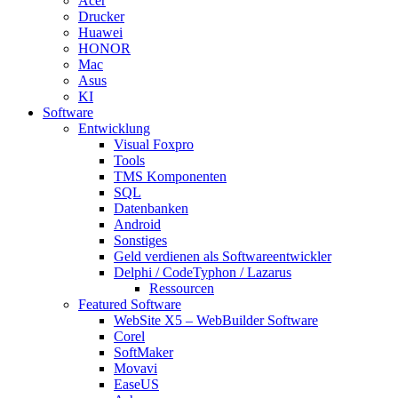
Acer
Drucker
Huawei
HONOR
Mac
Asus
KI
Software
Entwicklung
Visual Foxpro
Tools
TMS Komponenten
SQL
Datenbanken
Android
Sonstiges
Geld verdienen als Softwareentwickler
Delphi / CodeTyphon / Lazarus
Ressourcen
Featured Software
WebSite X5 – WebBuilder Software
Corel
SoftMaker
Movavi
EaseUS