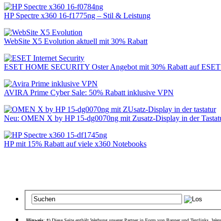
HP Spectre x360 16-f1775ng – Stil & Leistung
WebSite X5 Evolution aktuell mit 30% Rabatt
ESET HOME SECURITY Oster Angebot mit 30% Rabatt auf ESET H
AVIRA Prime Cyber Sale: 50% Rabatt inklusive VPN
Neu: OMEN X by HP 15-dg0070ng mit Zusatz-Display in der Tastat
HP mit 15% Rabatt auf viele x360 Notebooks
Hinweis
: *) Diese Seite enthält Werbung unserer Partner in Form von Banner und Textlinks. Wenn 