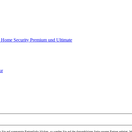
ome Security Premium und Ultimate
ur
Sie auf sogenannte Partnerlinks klicken, so werden Sie auf der dazugehörigen Seite unserer Partner geleitet. We