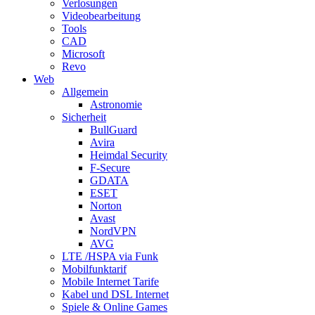
Verlosungen
Videobearbeitung
Tools
CAD
Microsoft
Revo
Web
Allgemein
Astronomie
Sicherheit
BullGuard
Avira
Heimdal Security
F-Secure
GDATA
ESET
Norton
Avast
NordVPN
AVG
LTE /HSPA via Funk
Mobilfunktarif
Mobile Internet Tarife
Kabel und DSL Internet
Spiele & Online Games