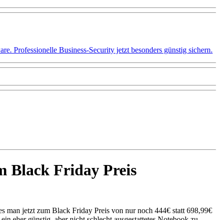
 Professionelle Business-Security jetzt besonders günstig sichern.
 Black Friday Preis
es man jetzt zum Black Friday Preis von nur noch 444€ statt 698,99€
n eher günstig, aber nicht schlecht ausgestattetes Notebook zu