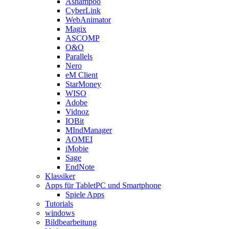
Ashampoo
CyberLink
WebAnimator
Magix
ASCOMP
O&O
Parallels
Nero
eM Client
StarMoney
WISO
Adobe
Vidnoz
IOBit
MIndManager
AOMEI
iMobie
Sage
EndNote
Klassiker
Apps für TabletPC und Smartphone
Spiele Apps
Tutorials
windows
Bildbearbeitung