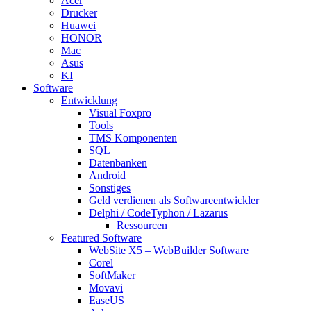
Acer
Drucker
Huawei
HONOR
Mac
Asus
KI
Software
Entwicklung
Visual Foxpro
Tools
TMS Komponenten
SQL
Datenbanken
Android
Sonstiges
Geld verdienen als Softwareentwickler
Delphi / CodeTyphon / Lazarus
Ressourcen
Featured Software
WebSite X5 – WebBuilder Software
Corel
SoftMaker
Movavi
EaseUS