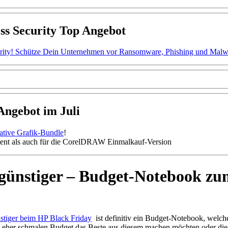
ss Security Top Angebot
ity! Schütze Dein Unternehmen vor Ransomware, Phishing und Malware.
gebot im Juli
mative Grafik-Bundle
!
nt als auch für die CorelDRAW Einmalkauf-Version
ünstiger – Budget-Notebook zum
tiger beim HP Black Friday
ist definitiv ein Budget-Notebook, welch
eher schmalen Budget das Beste aus diesem machen möchten oder die ei