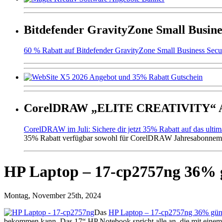
Bitdefender GravityZone Small Busine
60 % Rabatt auf Bitdefender GravityZone Small Business Secur
CorelDRAW „ELITE CREATIVITY“ An
CorelDRAW im Juli: Sichere dir jetzt 35% Rabatt auf das ulti
35% Rabatt verfügbar sowohl für CorelDRAW Jahresabonneme
HP Laptop – 17-cp2757ng 36% g
Montag, November 25th, 2024
Das
HP Laptop – 17-cp2757ng 36% güns
bekommen kann. Das 17“ HP Notebook spricht alle an, die mit einem 