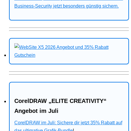
Business-Security jetzt besonders günstig sichern.
CorelDRAW „ELITE CREATIVITY“
Angebot im Juli
CorelDRAW im Juli: Sichere dir jetzt 35% Rabatt auf
das ultimative Grafik-Bundle
!