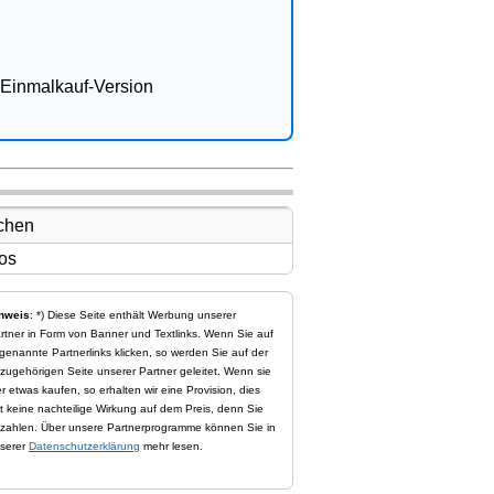
Einmalkauf-Version
nweis
: *) Diese Seite enthält Werbung unserer
rtner in Form von Banner und Textlinks. Wenn Sie auf
genannte Partnerlinks klicken, so werden Sie auf der
zugehörigen Seite unserer Partner geleitet. Wenn sie
er etwas kaufen, so erhalten wir eine Provision, dies
t keine nachteilige Wirkung auf dem Preis, denn Sie
zahlen. Über unsere Partnerprogramme können Sie in
serer
Datenschutzerklärung
mehr lesen.