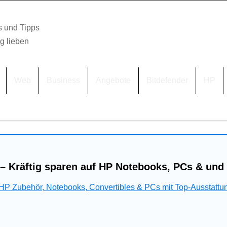
s und Tipps
lg lieben
Web
Business
Angebote
Bitdefender
HP
– Kräftig sparen auf HP Notebooks, PCs & und
 HP Zubehör, Notebooks, Convertibles & PCs mit Top-Ausstattu