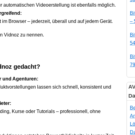
r automatischen Videoerstellung ist ebenfalls möglich.
rgreifend:
Bi
uft im Browser – jederzeit, überall und auf jedem Gerät.
– 
n Vidnoz zu nennen.
Bi
54
Bi
79
idnoz gedacht?
r und Agenturen:
AV
ktvorstellungen lassen sich schnell, konsistent und
Da
eter:
Be
ding, Kurse oder Tutorials – professionell, ohne
An
Lö
Da