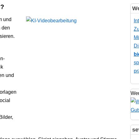
i?
We
rm und
In
m den
Zu
sieren.
Mö
Di
bi
en-
sp
ik
pr
en und
vorlagen
Wer
ocial
ilder,
se