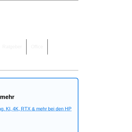
Ratgeber
Office
 mehr
ng. KI, 4K, RTX & mehr bei den HP