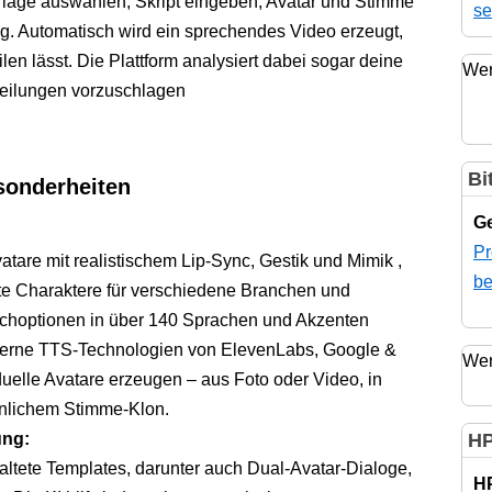
rlage auswählen, Skript eingeben, Avatar und Stimme
se
g. Automatisch wird ein sprechendes Video erzeugt,
ilen lässt. Die Plattform analysiert dabei sogar deine
Wer
eilungen vorzuschlagen
Bi
sonderheiten
Ge
Pr
vatare mit realistischem Lip-Sync, Gestik und Mimik ,
be
rte Charaktere für verschiedene Branchen und
rachoptionen in über 140 Sprachen und Akzenten
oderne TTS-Technologien von ElevenLabs, Google &
Wer
duelle Avatare erzeugen – aus Foto oder Video, in
nlichem Stimme-Klon.
ung:
HP
taltete Templates, darunter auch Dual-Avatar-Dialoge,
H