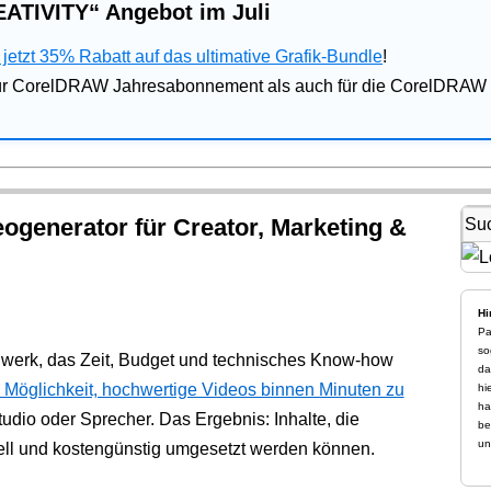
ATIVITY“ Angebot im Juli
jetzt 35% Rabatt auf das ultimative Grafik-Bundle
!
für CorelDRAW Jahresabonnement als auch für die CorelDRAW 
eogenerator für Creator, Marketing &
Hi
Pa
so
werk, das Zeit, Budget und technisches Know-how
da
e Möglichkeit, hochwertige Videos binnen Minuten zu
hi
ha
dio oder Sprecher. Das Ergebnis: Inhalte, die
be
un
nell und kostengünstig umgesetzt werden können.