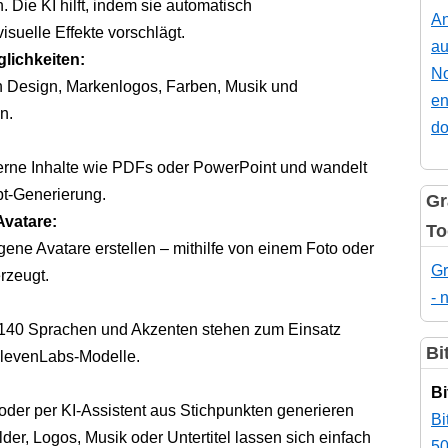
 Die KI hilft, indem sie automatisch
An
suelle Effekte vorschlägt.
au
ichkeiten:
No
ch Design, Markenlogos, Farben, Musik und
en
n.
do
erne Inhalte wie PDFs oder PowerPoint und wandelt
pt-Generierung.
Gr
Avatare:
To
gene Avatare erstellen – mithilfe von einem Foto oder
Gr
erzeugt.
- 
 140 Sprachen und Akzenten stehen zum Einsatz
Bi
 ElevenLabs-Modelle.
Bi
oder per KI-Assistent aus Stichpunkten generieren
Bi
der, Logos, Musik oder Untertitel lassen sich einfach
50