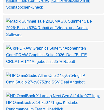
Bitdefender, CorelDRAW, IObit & WebSite X5 im
Schnäppchen-Check
MAGIX Summer Sale
2026: Bis zu 63% Rabatt auf Video- und Audio-
Software
CorelDRAW Graphics Suite 2026: Das "ELITE
CREATIVITY" Angebot mit 35 % Rabatt
HP
OmniStudio 27-cv0752ng SSV Deal Angebot
HP OmniBook X 14-ka0771ngx: KI-starke
Performance im Test & Überblick