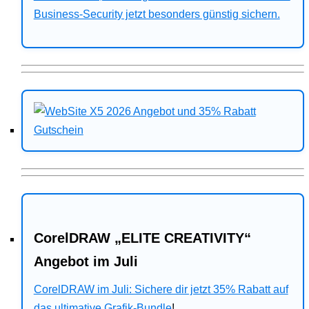
Business-Security jetzt besonders günstig sichern.
CorelDRAW „ELITE CREATIVITY“
Angebot im Juli
CorelDRAW im Juli: Sichere dir jetzt 35% Rabatt auf
das ultimative Grafik-Bundle
!