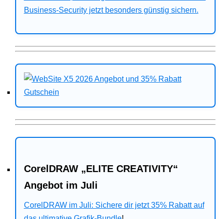
Business-Security jetzt besonders günstig sichern.
CorelDRAW „ELITE CREATIVITY“
Angebot im Juli
CorelDRAW im Juli: Sichere dir jetzt 35% Rabatt auf
das ultimative Grafik-Bundle
!