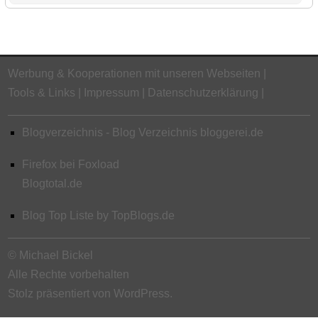
Werbung & Kooperationen mit unseren Webseiten
Tools & Links
Impressum
Datenschutzerklärung
Blogverzeichnis - Blog Verzeichnis bloggerei.de
Firefox bei Foxload
Blogtotal.de
Blog Top Liste by TopBlogs.de
© Michael Bickel
Alle Rechte vorbehalten
Stolz präsentiert von WordPress.