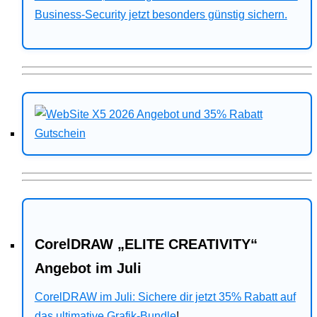
Business-Security jetzt besonders günstig sichern.
CorelDRAW „ELITE CREATIVITY“
Angebot im Juli
CorelDRAW im Juli: Sichere dir jetzt 35% Rabatt auf
das ultimative Grafik-Bundle
!