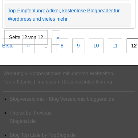
Top-Empfehlung: Artikel, kostenlose Blogheader für
Wordpress und vieles mehr
Seite 12 von 12
«
Erste
«
...
8
9
10
11
12
Werbung & Kooperationen mit unseren Webseiten
Tools & Links
Impressum
Datenschutzerklärung
Blogverzeichnis - Blog Verzeichnis bloggerei.de
Firefox bei Foxload
Blogtotal.de
Blog Top Liste by TopBlogs.de