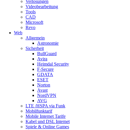
Verlosungen
Videobearbeitung
Tools
CAD
Microsoft
Revo
Web
Allgemein
Astronomie
Sicherheit
BullGuard
Avira
Heimdal Security
F-Secure
GDATA
ESET
Norton
Avast
NordVPN
AVG
LTE /HSPA via Funk
Mobilfunktarif
Mobile Internet Tarife
Kabel und DSL Internet
Spiele & Online Games