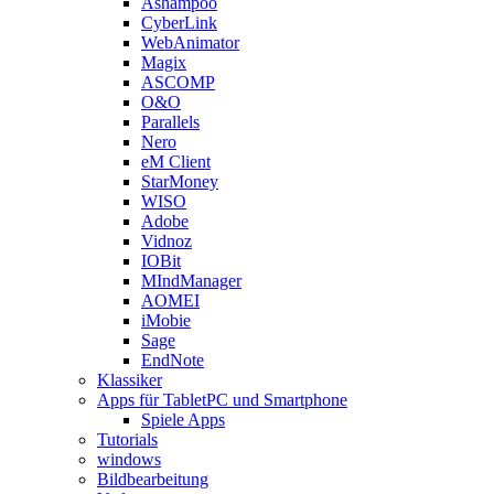
Ashampoo
CyberLink
WebAnimator
Magix
ASCOMP
O&O
Parallels
Nero
eM Client
StarMoney
WISO
Adobe
Vidnoz
IOBit
MIndManager
AOMEI
iMobie
Sage
EndNote
Klassiker
Apps für TabletPC und Smartphone
Spiele Apps
Tutorials
windows
Bildbearbeitung