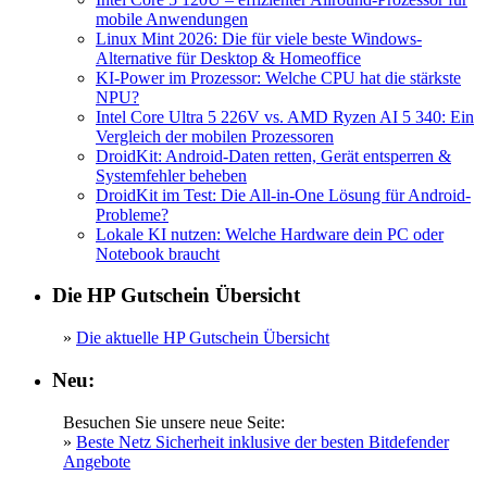
mobile Anwendungen
Linux Mint 2026: Die für viele beste Windows-
Alternative für Desktop & Homeoffice
KI-Power im Prozessor: Welche CPU hat die stärkste
NPU?
Intel Core Ultra 5 226V vs. AMD Ryzen AI 5 340: Ein
Vergleich der mobilen Prozessoren
DroidKit: Android-Daten retten, Gerät entsperren &
Systemfehler beheben
DroidKit im Test: Die All-in-One Lösung für Android-
Probleme?
Lokale KI nutzen: Welche Hardware dein PC oder
Notebook braucht
Die HP Gutschein Übersicht
»
Die aktuelle HP Gutschein Übersicht
Neu:
Besuchen Sie unsere neue Seite:
»
Beste Netz Sicherheit inklusive der besten Bitdefender
Angebote