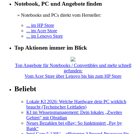
Notebook, PC und Angebote finden
» Notebooks und PCs direkt vom Hersteller:
... im HP Store
... im Acer Store
... im Lenovo Store
Top Aktionen immer im Blick
Top Angebote für Notebooks / Convertibles und mehr schnell
gefunden:
Vom Acer Store über Lenovo bis hin zum HP Store
Beliebt
Lokale KI 2026: Welche Hardware dein PC wirklich
braucht (Technischer Leitfaden)
KI im Wissensmanagement: Dein lokales „Zweites
Gehirn“ mit Obsidian
Neues Bezahlen bei eBay: So funktioniert „Pay by
Bank“
Intel Core 5 120U – effizienter Allround-Prozessor für