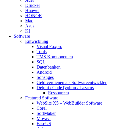
Acer
Drucker
Huawei
HONOR
Mac
Asus
KI
Software
Entwicklung
Visual Foxpro
Tools
TMS Komponenten
SQL
Datenbanken
Android
Sonstiges
Geld verdienen als Softwareentwickler
Delphi / CodeTyphon / Lazarus
Ressourcen
Featured Software
WebSite X5 – WebBuilder Software
Corel
SoftMaker
Movavi
EaseUS