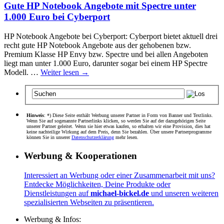
Gute HP Notebook Angebote mit Spectre unter
1.000 Euro bei Cyberport
HP Notebook Angebote bei Cyberport: Cyberport bietet aktuell drei
recht gute HP Notebook Angebote aus der gehobenen bzw.
Premium Klasse HP Envy bzw. Spectre und bei allen Angeboten
liegt man unter 1.000 Euro, darunter sogar bei einem HP Spectre
Modell. …
Weiter lesen
→
Hinweis
: *) Diese Seite enthält Werbung unserer Partner in Form von Banner und Textlinks.
Wenn Sie auf sogenannte Partnerlinks klicken, so werden Sie auf der dazugehörigen Seite
unserer Partner geleitet. Wenn sie hier etwas kaufen, so erhalten wir eine Provision, dies hat
keine nachteilige Wirkung auf dem Preis, denn Sie bezahlen. Über unsere Partnerprogramme
können Sie in unserer
Datenschutzerklärung
mehr lesen.
Werbung & Kooperationen
Interessiert an Werbung oder einer Zusammenarbeit mit uns?
Entdecke Möglichkeiten, Deine Produkte oder
Dienstleistungen auf
michael-bickel.de
und unseren weiteren
spezialisierten Webseiten zu präsentieren.
Werbung & Infos: