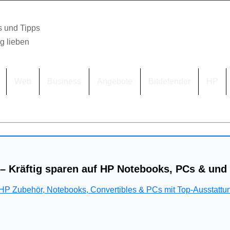
s und Tipps
lg lieben
Web
Business
Angebote
Bitdefender
HP
– Kräftig sparen auf HP Notebooks, PCs & und
 HP Zubehör, Notebooks, Convertibles & PCs mit Top-Ausstattu