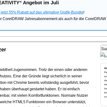
ATIVITY“ Angebot im Juli
jetzt 35% Rabatt auf das ultimative Grafik-Bundle
!
für CorelDRAW Jahresabonnement als auch für die CorelDRAW 
zer
Hi
iebtheit zugenommen. Trotz der einen oder anderen
Pa
tzes. Eine der Gründe liegt sicherlich in seiner
so
da
ktion mit Chrome bereits vollständig ausgeführt, bevor
hi
haben überhaupt gestartet haben. Er ist einfach
ha
be
enbar, mit vielen Komfortfunktionen. Normale Nutzer
un
, welche HTML5 Funktionen ein Browser unterstützt,