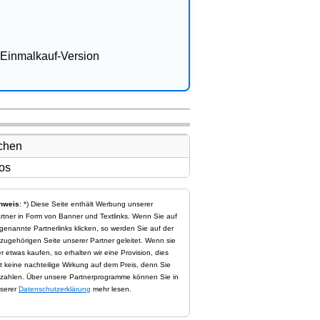
Einmalkauf-Version
nweis
: *) Diese Seite enthält Werbung unserer
rtner in Form von Banner und Textlinks. Wenn Sie auf
genannte Partnerlinks klicken, so werden Sie auf der
zugehörigen Seite unserer Partner geleitet. Wenn sie
er etwas kaufen, so erhalten wir eine Provision, dies
t keine nachteilige Wirkung auf dem Preis, denn Sie
zahlen. Über unsere Partnerprogramme können Sie in
serer
Datenschutzerklärung
mehr lesen.