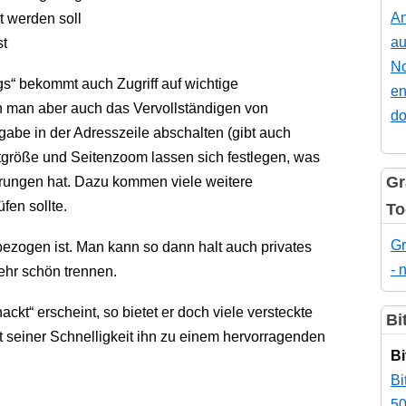
An
 werden soll
au
t
No
gs“ bekommt auch Zugriff auf wichtige
en
n man aber auch das Vervollständigen von
do
abe in der Adresszeile abschalten (gibt auch
ftgröße und Seitenzoom lassen sich festlegen, was
Gr
rungen hat. Dazu kommen viele weitere
fen sollte.
To
Gr
bezogen ist. Man kann so dann halt auch privates
- 
ehr schön trennen.
t“ erscheint, so bietet er doch viele versteckte
Bi
t seiner Schnelligkeit ihn zu einem hervorragenden
Bi
Bi
50