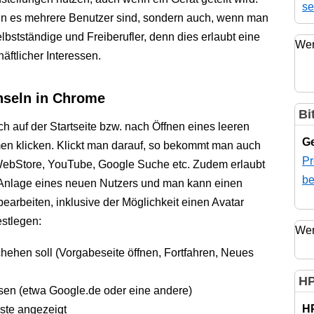
se
wenn es mehrere Benutzer sind, sondern auch, wenn man
elbstständige und Freiberufler, denn dies erlaubt eine
Wer
ftlicher Interessen.
hseln in Chrome
Bi
 auf der Startseite bzw. nach Öffnen eines leeren
Ge
en klicken. Klickt man darauf, so bekommt man auch
Pr
WebStore, YouTube, Google Suche etc. Zudem erlaubt
be
 Anlage eines neuen Nutzers und man kann einen
earbeiten, inklusive der Möglichkeit einen Avatar
stlegen:
Wer
ehen soll (Vorgabeseite öffnen, Fortfahren, Neues
HP
sen (etwa Google.de oder eine andere)
H
ste angezeigt