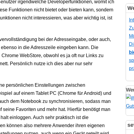
enutzer irgendwelche Developerfunktionen, womit ich
We
se Funktionen nicht bietet oder bieten kann, sondern
nktionen nicht interessieren, was aber wichtig ist, ist
In
Zu
Mö
vervollständigung bei der Adresseingabe, oder auch,
Di
 ebenso in die Adresszeile eingeben kann. Die
bi
 Chrome WebStore, obwohl es ja oft nur Links zu
sp
tt. Persönlich nutze ich dies aber nur sehr
pr
seine persönlichen Einstellungen zwischen
Wer
ispiel auf einem Tablet PC (Chrome für Android) und
 auch dem Notebook zu synchronisieren, sodass man
f seine Favoriten und mehr hat. Hierfür benötigt man
alt einloggen. Auch sehr praktisch ist die
se
den können also mehrere Anwender ihren eigenen
tellungen nutzen, auch wenn ein Gerät geteilt wird.