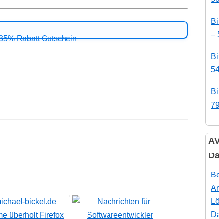
Bi
– 
Bi
54
Bi
79
AV
Da
Be
An
Lö
Da
e überholt Firefox