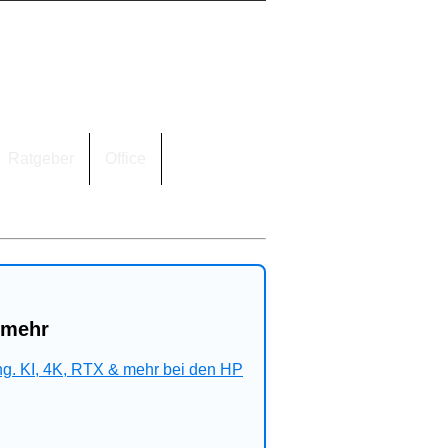
Ratgeber
Office
 mehr
ng. KI, 4K, RTX & mehr bei den HP