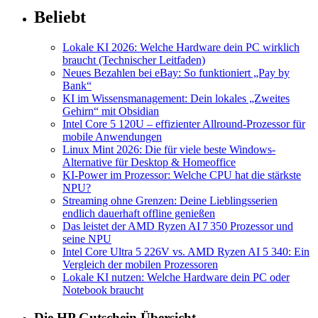
Beliebt
Lokale KI 2026: Welche Hardware dein PC wirklich
braucht (Technischer Leitfaden)
Neues Bezahlen bei eBay: So funktioniert „Pay by
Bank“
KI im Wissensmanagement: Dein lokales „Zweites
Gehirn“ mit Obsidian
Intel Core 5 120U – effizienter Allround-Prozessor für
mobile Anwendungen
Linux Mint 2026: Die für viele beste Windows-
Alternative für Desktop & Homeoffice
KI-Power im Prozessor: Welche CPU hat die stärkste
NPU?
Streaming ohne Grenzen: Deine Lieblingsserien
endlich dauerhaft offline genießen
Das leistet der AMD Ryzen AI 7 350 Prozessor und
seine NPU
Intel Core Ultra 5 226V vs. AMD Ryzen AI 5 340: Ein
Vergleich der mobilen Prozessoren
Lokale KI nutzen: Welche Hardware dein PC oder
Notebook braucht
Die HP Gutschein Übersicht