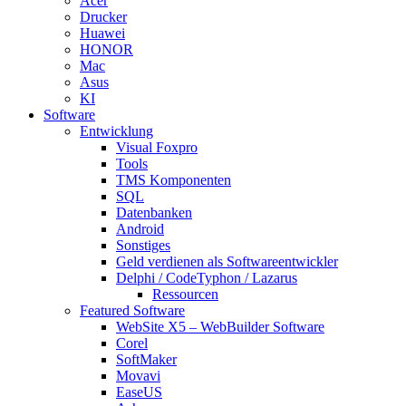
Acer
Drucker
Huawei
HONOR
Mac
Asus
KI
Software
Entwicklung
Visual Foxpro
Tools
TMS Komponenten
SQL
Datenbanken
Android
Sonstiges
Geld verdienen als Softwareentwickler
Delphi / CodeTyphon / Lazarus
Ressourcen
Featured Software
WebSite X5 – WebBuilder Software
Corel
SoftMaker
Movavi
EaseUS