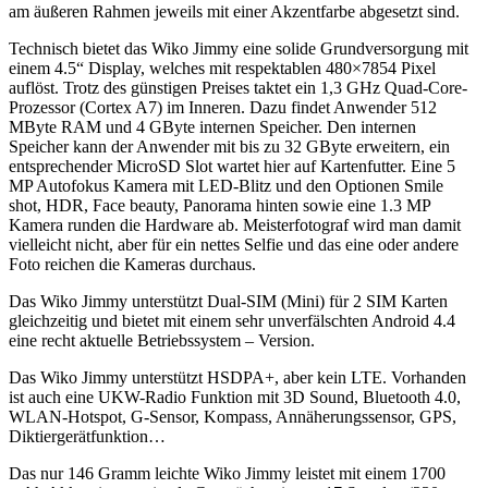
am äußeren Rahmen jeweils mit einer Akzentfarbe abgesetzt sind.
Technisch bietet das Wiko Jimmy eine solide Grundversorgung mit
einem 4.5“ Display, welches mit respektablen 480×7854 Pixel
auflöst. Trotz des günstigen Preises taktet ein 1,3 GHz Quad-Core-
Prozessor (Cortex A7) im Inneren. Dazu findet Anwender 512
MByte RAM und 4 GByte internen Speicher. Den internen
Speicher kann der Anwender mit bis zu 32 GByte erweitern, ein
entsprechender MicroSD Slot wartet hier auf Kartenfutter. Eine 5
MP Autofokus Kamera mit LED-Blitz und den Optionen Smile
shot, HDR, Face beauty, Panorama hinten sowie eine 1.3 MP
Kamera runden die Hardware ab. Meisterfotograf wird man damit
vielleicht nicht, aber für ein nettes Selfie und das eine oder andere
Foto reichen die Kameras durchaus.
Das Wiko Jimmy unterstützt Dual-SIM (Mini) für 2 SIM Karten
gleichzeitig und bietet mit einem sehr unverfälschten Android 4.4
eine recht aktuelle Betriebssystem – Version.
Das Wiko Jimmy unterstützt HSDPA+, aber kein LTE. Vorhanden
ist auch eine UKW-Radio Funktion mit 3D Sound, Bluetooth 4.0,
WLAN-Hotspot, G-Sensor, Kompass, Annäherungssensor, GPS,
Diktiergerätfunktion…
Das nur 146 Gramm leichte Wiko Jimmy leistet mit einem 1700