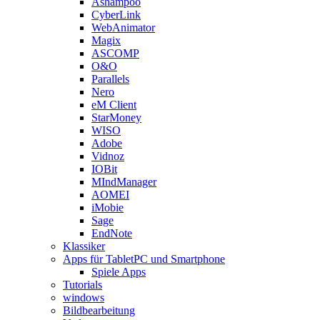
Ashampoo
CyberLink
WebAnimator
Magix
ASCOMP
O&O
Parallels
Nero
eM Client
StarMoney
WISO
Adobe
Vidnoz
IOBit
MIndManager
AOMEI
iMobie
Sage
EndNote
Klassiker
Apps für TabletPC und Smartphone
Spiele Apps
Tutorials
windows
Bildbearbeitung