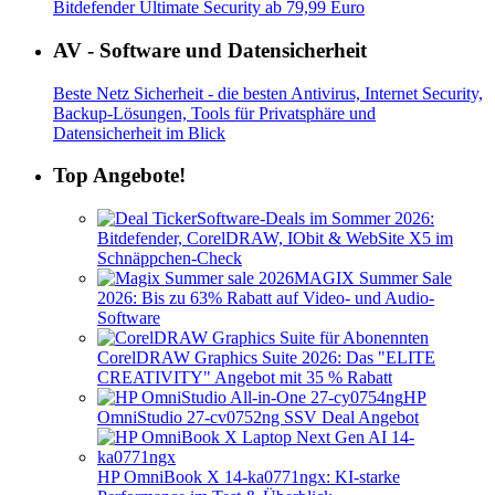
Bitdefender Ultimate Security ab 79,99 Euro
AV - Software und Datensicherheit
Beste Netz Sicherheit - die besten Antivirus, Internet Security,
Backup-Lösungen, Tools für Privatsphäre und
Datensicherheit im Blick
Top Angebote!
Software-Deals im Sommer 2026:
Bitdefender, CorelDRAW, IObit & WebSite X5 im
Schnäppchen-Check
MAGIX Summer Sale
2026: Bis zu 63% Rabatt auf Video- und Audio-
Software
CorelDRAW Graphics Suite 2026: Das "ELITE
CREATIVITY" Angebot mit 35 % Rabatt
HP
OmniStudio 27-cv0752ng SSV Deal Angebot
HP OmniBook X 14-ka0771ngx: KI-starke