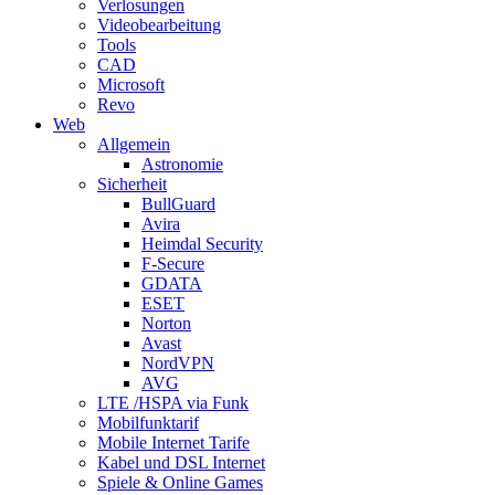
Verlosungen
Videobearbeitung
Tools
CAD
Microsoft
Revo
Web
Allgemein
Astronomie
Sicherheit
BullGuard
Avira
Heimdal Security
F-Secure
GDATA
ESET
Norton
Avast
NordVPN
AVG
LTE /HSPA via Funk
Mobilfunktarif
Mobile Internet Tarife
Kabel und DSL Internet
Spiele & Online Games