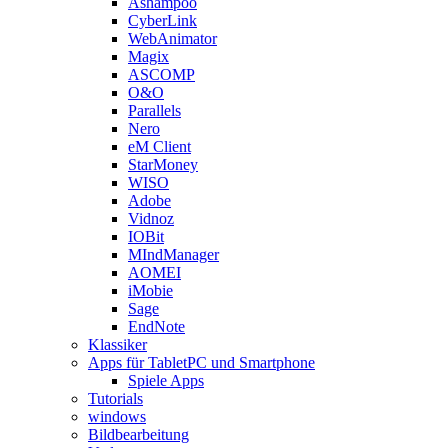
Ashampoo
CyberLink
WebAnimator
Magix
ASCOMP
O&O
Parallels
Nero
eM Client
StarMoney
WISO
Adobe
Vidnoz
IOBit
MIndManager
AOMEI
iMobie
Sage
EndNote
Klassiker
Apps für TabletPC und Smartphone
Spiele Apps
Tutorials
windows
Bildbearbeitung