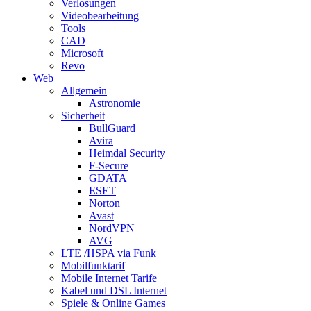
Verlosungen
Videobearbeitung
Tools
CAD
Microsoft
Revo
Web
Allgemein
Astronomie
Sicherheit
BullGuard
Avira
Heimdal Security
F-Secure
GDATA
ESET
Norton
Avast
NordVPN
AVG
LTE /HSPA via Funk
Mobilfunktarif
Mobile Internet Tarife
Kabel und DSL Internet
Spiele & Online Games