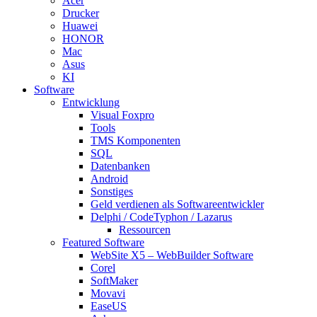
Acer
Drucker
Huawei
HONOR
Mac
Asus
KI
Software
Entwicklung
Visual Foxpro
Tools
TMS Komponenten
SQL
Datenbanken
Android
Sonstiges
Geld verdienen als Softwareentwickler
Delphi / CodeTyphon / Lazarus
Ressourcen
Featured Software
WebSite X5 – WebBuilder Software
Corel
SoftMaker
Movavi
EaseUS