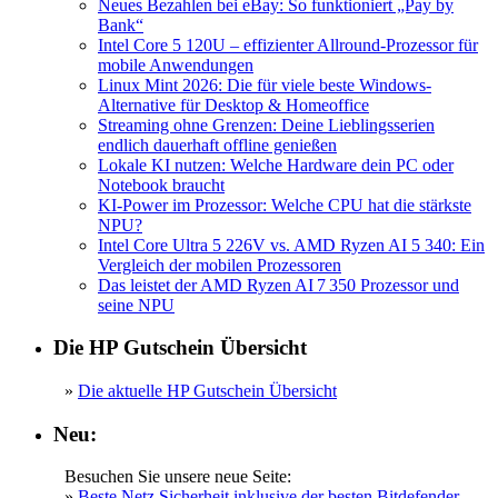
Neues Bezahlen bei eBay: So funktioniert „Pay by
Bank“
Intel Core 5 120U – effizienter Allround-Prozessor für
mobile Anwendungen
Linux Mint 2026: Die für viele beste Windows-
Alternative für Desktop & Homeoffice
Streaming ohne Grenzen: Deine Lieblingsserien
endlich dauerhaft offline genießen
Lokale KI nutzen: Welche Hardware dein PC oder
Notebook braucht
KI-Power im Prozessor: Welche CPU hat die stärkste
NPU?
Intel Core Ultra 5 226V vs. AMD Ryzen AI 5 340: Ein
Vergleich der mobilen Prozessoren
Das leistet der AMD Ryzen AI 7 350 Prozessor und
seine NPU
Die HP Gutschein Übersicht
»
Die aktuelle HP Gutschein Übersicht
Neu:
Besuchen Sie unsere neue Seite:
»
Beste Netz Sicherheit inklusive der besten Bitdefender