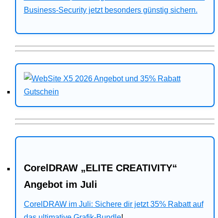
Business-Security jetzt besonders günstig sichern.
CorelDRAW „ELITE CREATIVITY“
Angebot im Juli
CorelDRAW im Juli: Sichere dir jetzt 35% Rabatt auf
das ultimative Grafik-Bundle
!