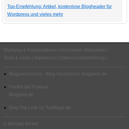
Top-Empfehlung: Artikel, kostenlose Blogheader für
Wordpress und vieles mehr
Werbung & Kooperationen mit unseren Webseiten
Tools & Links
Impressum
Datenschutzerklärung
Blogverzeichnis - Blog Verzeichnis bloggerei.de
Firefox bei Foxload
Blogtotal.de
Blog Top Liste by TopBlogs.de
© Michael Bickel