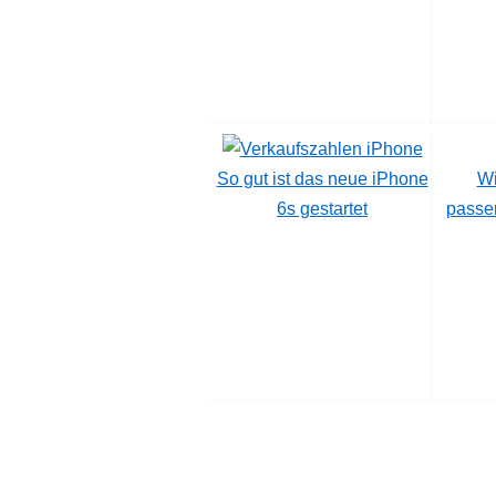
So gut ist das neue iPhone
Wi
6s gestartet
passe