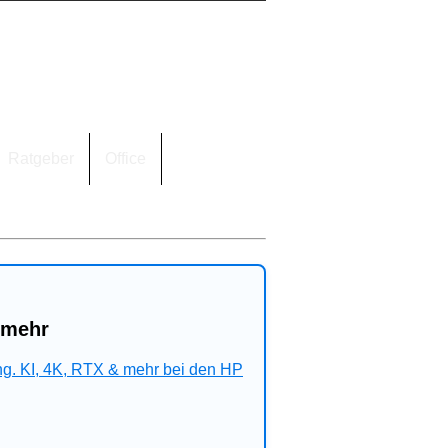
Ratgeber
Office
 mehr
ng. KI, 4K, RTX & mehr bei den HP