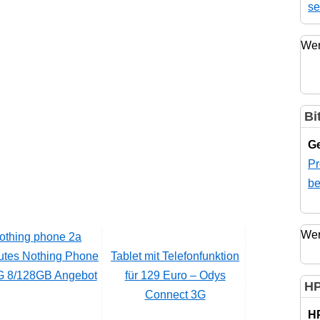
se
Wer
Bi
Ge
Pr
be
Wer
utes Nothing Phone
Tablet mit Telefonfunktion
5G 8/128GB Angebot
für 129 Euro – Odys
HP
Connect 3G
H