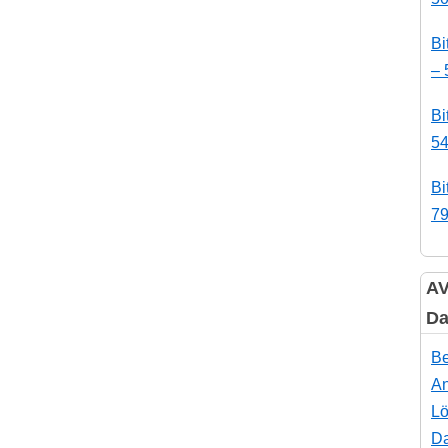
Bi
– 
Bi
54
Bi
79
AV
Da
Be
An
Lö
Da