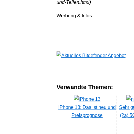
und-Teilen.html)
Werbung & Infos:
Verwandte Themen:
iPhone 13: Das ist neu und
Sehr g
Preisprognose
(2a) 