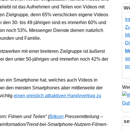
beliebt ist das Aufnehmen und Teilen von Videos mit
We
en Zielgruppe, denn 65% verschicken eigene Videos
In
 den 30- bis 49-jährigen sind es immerhin 60% und
Zu
in noch 53%. Messenger Dienste dienen natürlich
Mö
eunden und Familie.
Di
bi
tzwerken mit einer breiteren Zielgruppe ist äußerst
sp
s bei den unter 50-jährigen und immerhin noch 42% der
pr
man ein Smartphone hat, welches auch Videos in
Wer
 bei den meisten Smartphones aber mittlerweile der
wichtig
einen preislich attraktiven Handyvertrag zu
rn: Filmen und Teilen“ (
Bitkom
Pressemitteilung –
se
seinformation/Trend-bei-Smartphone-Nutzern-Filmen-