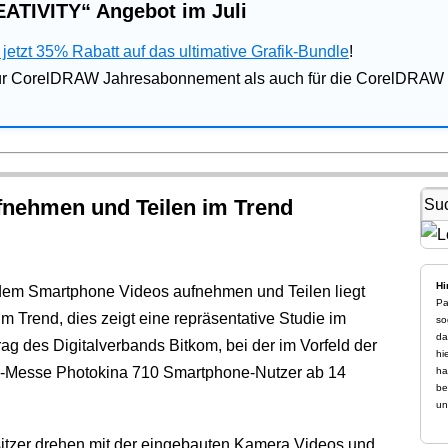
ATIVITY“ Angebot im Juli
jetzt 35% Rabatt auf das ultimative Grafik-Bundle
!
für CorelDRAW Jahresabonnement als auch für die CorelDRAW 
nehmen und Teilen im Trend
Hi
dem Smartphone Videos aufnehmen und Teilen liegt
Pa
 im Trend, dies zeigt eine repräsentative Studie im
so
da
rag des Digitalverbands Bitkom, bei der im Vorfeld der
hi
-Messe Photokina 710 Smartphone-Nutzer ab 14
ha
be
un
itzer drehen mit der eingebauten Kamera Videos und