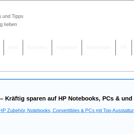
s und Tipps
lg lieben
Web
Business
Angebote
Bitdefender
HP
– Kräftig sparen auf HP Notebooks, PCs & und
 HP Zubehör, Notebooks, Convertibles & PCs mit Top-Ausstattu