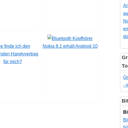
An
au
No
en
do
e finde ich den
Nokia 8.1 erhält Android 10
nden Handyvertrag
Gr
für mich?
To
Gr
- 
Bi
Bi
Bi
50