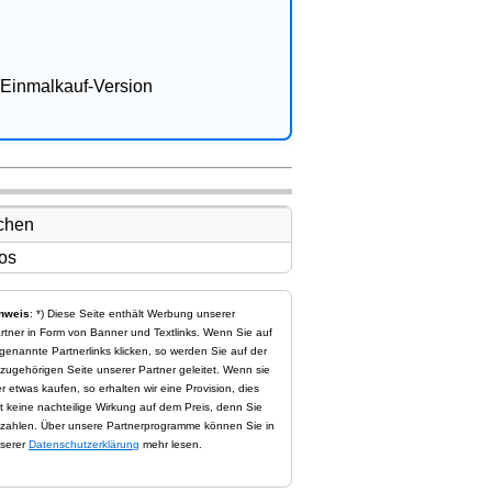
Einmalkauf-Version
nweis
: *) Diese Seite enthält Werbung unserer
rtner in Form von Banner und Textlinks. Wenn Sie auf
genannte Partnerlinks klicken, so werden Sie auf der
zugehörigen Seite unserer Partner geleitet. Wenn sie
er etwas kaufen, so erhalten wir eine Provision, dies
t keine nachteilige Wirkung auf dem Preis, denn Sie
zahlen. Über unsere Partnerprogramme können Sie in
serer
Datenschutzerklärung
mehr lesen.