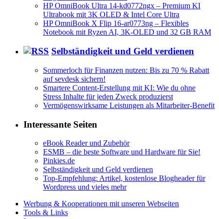
HP OmniBook Ultra 14-kd0772ngx – Premium KI
Ultrabook mit 3K OLED & Intel Core Ultra
HP OmniBook X Flip 16-ar0773ng – Flexibles
Notebook mit Ryzen AI, 3K-OLED und 32 GB RAM
Selbständigkeit und Geld verdienen
Sommerloch für Finanzen nutzen: Bis zu 70 % Rabatt
auf sevdesk sichern!
Smartere Content-Erstellung mit KI: Wie du ohne
Stress Inhalte für jeden Zweck produzierst
Vermögenswirksame Leistungen als Mitarbeiter-Benefit
Interessante Seiten
eBook Reader und Zubehör
ESMB – die beste Software und Hardware für Sie!
Pinkies.de
Selbständigkeit und Geld verdienen
Top-Empfehlung: Artikel, kostenlose Blogheader für
Wordpress und vieles mehr
Werbung & Kooperationen mit unseren Webseiten
Tools & Links