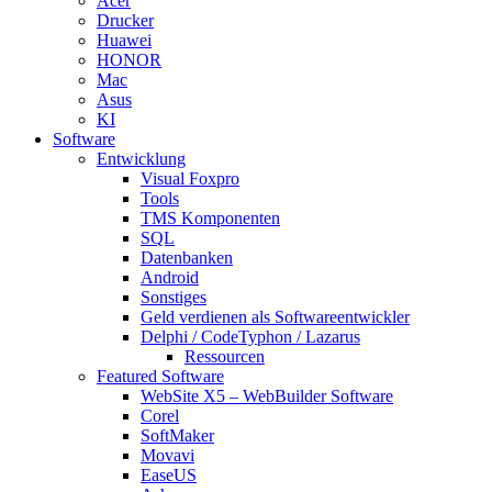
Acer
Drucker
Huawei
HONOR
Mac
Asus
KI
Software
Entwicklung
Visual Foxpro
Tools
TMS Komponenten
SQL
Datenbanken
Android
Sonstiges
Geld verdienen als Softwareentwickler
Delphi / CodeTyphon / Lazarus
Ressourcen
Featured Software
WebSite X5 – WebBuilder Software
Corel
SoftMaker
Movavi
EaseUS