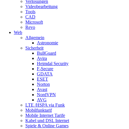
Verlosungen
Videobearbeitung
Tools
CAD
Microsoft
Revo
Web
Allgemein
Astronomie
Sicherheit
BullGuard
Avira
Heimdal Security
F-Secure
GDATA
ESET
Norton
Avast
NordVPN
AVG
LTE /HSPA via Funk
Mobilfunktarif
Mobile Internet Tarife
Kabel und DSL Internet
Spiele & Online Games