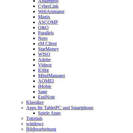
Ashampoo
CyberLink
WebAnimator
Magix
ASCOMP
O&O
Parallels
Nero
eM Client
StarMoney
WISO
Adobe
Vidnoz
IOBit
MIndManager
AOMEI
iMobie
Sage
EndNote
Klassiker
Apps für TabletPC und Smartphone
Spiele Apps
Tutorials
windows
Bildbearbeitung