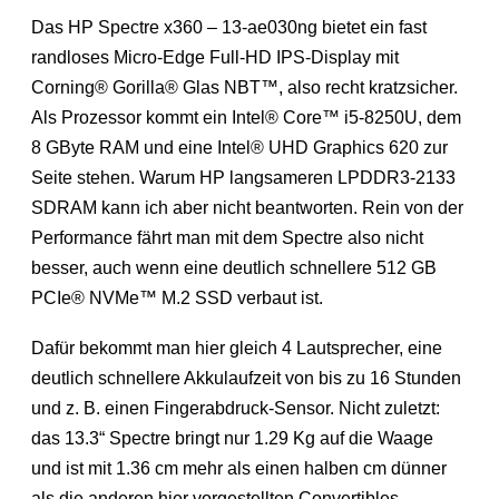
Das HP Spectre x360 – 13-ae030ng bietet ein fast
randloses Micro-Edge Full-HD IPS-Display mit
Corning® Gorilla® Glas NBT™, also recht kratzsicher.
Als Prozessor kommt ein Intel® Core™ i5-8250U, dem
8 GByte RAM und eine Intel® UHD Graphics 620 zur
Seite stehen. Warum HP langsameren LPDDR3-2133
SDRAM kann ich aber nicht beantworten. Rein von der
Performance fährt man mit dem Spectre also nicht
besser, auch wenn eine deutlich schnellere 512 GB
PCIe® NVMe™ M.2 SSD verbaut ist.
Dafür bekommt man hier gleich 4 Lautsprecher, eine
deutlich schnellere Akkulaufzeit von bis zu 16 Stunden
und z. B. einen Fingerabdruck-Sensor. Nicht zuletzt:
das 13.3“ Spectre bringt nur 1.29 Kg auf die Waage
und ist mit 1.36 cm mehr als einen halben cm dünner
als die anderen hier vorgestellten Convertibles.