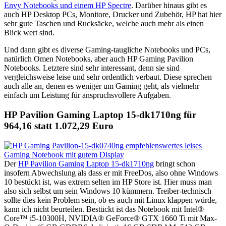
Envy Notebooks und einem HP Spectre
. Darüber hinaus gibt es
auch HP Desktop PCs, Monitore, Drucker und Zubehör, HP hat hier
sehr gute Taschen und Rucksäcke, welche auch mehr als einen
Blick wert sind.
Und dann gibt es diverse Gaming-taugliche Notebooks und PCs,
natürlich Omen Notebooks, aber auch HP Gaming Pavilion
Notebooks. Letztere sind sehr interessant, denn sie sind
vergleichsweise leise und sehr ordentlich verbaut. Diese sprechen
auch alle an, denen es weniger um Gaming geht, als vielmehr
einfach um Leistung für anspruchsvollere Aufgaben.
HP Pavilion Gaming Laptop 15-dk1710ng für
964,16 statt 1.072,29 Euro
Der
HP Pavilion Gaming Laptop 15-dk1710ng
bringt schon
insofern Abwechslung als dass er mit FreeDos, also ohne Windows
10 bestückt ist, was extrem selten im HP Store ist. Hier muss man
also sich selbst um sein Windows 10 kümmern. Treiber-technisch
sollte dies kein Problem sein, ob es auch mit Linux klappen würde,
kann ich nicht beurteilen. Bestückt ist das Notebook mit Intel®
Core™ i5-10300H, NVIDIA® GeForce® GTX 1660 Ti mit Max-