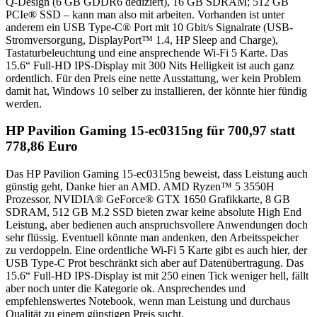
Q-Design (6 GB GDDR6 dediziert), 16 GB SDRAM; 512 GB
PCIe® SSD – kann man also mit arbeiten. Vorhanden ist unter
anderem ein USB Type-C® Port mit 10 Gbit/s Signalrate (USB-
Stromversorgung, DisplayPort™ 1.4, HP Sleep and Charge),
Tastaturbeleuchtung und eine ansprechende Wi-Fi 5 Karte. Das
15.6“ Full-HD IPS-Display mit 300 Nits Helligkeit ist auch ganz
ordentlich. Für den Preis eine nette Ausstattung, wer kein Problem
damit hat, Windows 10 selber zu installieren, der könnte hier fündig
werden.
HP Pavilion Gaming 15-ec0315ng für 700,97 statt
778,86 Euro
Das HP Pavilion Gaming 15-ec0315ng beweist, dass Leistung auch
günstig geht, Danke hier an AMD. AMD Ryzen™ 5 3550H
Prozessor, NVIDIA® GeForce® GTX 1650 Grafikkarte, 8 GB
SDRAM, 512 GB M.2 SSD bieten zwar keine absolute High End
Leistung, aber bedienen auch anspruchsvollere Anwendungen doch
sehr flüssig. Eventuell könnte man andenken, den Arbeitsspeicher
zu verdoppeln. Eine ordentliche Wi-Fi 5 Karte gibt es auch hier, der
USB Type-C Prot beschränkt sich aber auf Datenübertragung. Das
15.6“ Full-HD IPS-Display ist mit 250 einen Tick weniger hell, fällt
aber noch unter die Kategorie ok. Ansprechendes und
empfehlenswertes Notebook, wenn man Leistung und durchaus
Qualität zu einem günstigen Preis sucht.