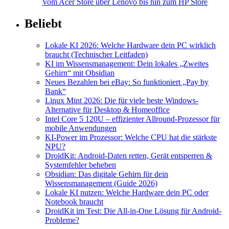
Vom Acer Store über Lenovo bis hin zum HP Store
Beliebt
Lokale KI 2026: Welche Hardware dein PC wirklich
braucht (Technischer Leitfaden)
KI im Wissensmanagement: Dein lokales „Zweites
Gehirn“ mit Obsidian
Neues Bezahlen bei eBay: So funktioniert „Pay by
Bank“
Linux Mint 2026: Die für viele beste Windows-
Alternative für Desktop & Homeoffice
Intel Core 5 120U – effizienter Allround-Prozessor für
mobile Anwendungen
KI-Power im Prozessor: Welche CPU hat die stärkste
NPU?
DroidKit: Android-Daten retten, Gerät entsperren &
Systemfehler beheben
Obsidian: Das digitale Gehirn für dein
Wissensmanagement (Guide 2026)
Lokale KI nutzen: Welche Hardware dein PC oder
Notebook braucht
DroidKit im Test: Die All-in-One Lösung für Android-
Probleme?