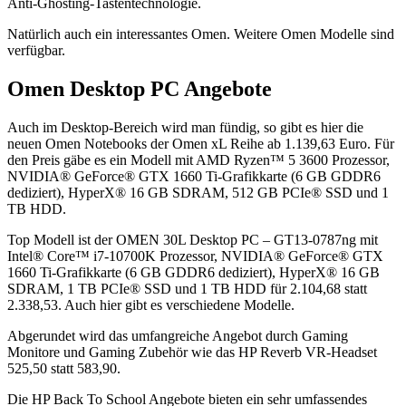
Anti-Ghosting-Tastentechnologie.
Natürlich auch ein interessantes Omen. Weitere Omen Modelle sind
verfügbar.
Omen Desktop PC Angebote
Auch im Desktop-Bereich wird man fündig, so gibt es hier die
neuen Omen Notebooks der Omen xL Reihe ab 1.139,63 Euro. Für
den Preis gäbe es ein Modell mit AMD Ryzen™ 5 3600 Prozessor,
NVIDIA® GeForce® GTX 1660 Ti-Grafikkarte (6 GB GDDR6
dediziert), HyperX® 16 GB SDRAM, 512 GB PCIe® SSD und 1
TB HDD.
Top Modell ist der OMEN 30L Desktop PC – GT13-0787ng mit
Intel® Core™ i7-10700K Prozessor, NVIDIA® GeForce® GTX
1660 Ti-Grafikkarte (6 GB GDDR6 dediziert), HyperX® 16 GB
SDRAM, 1 TB PCIe® SSD und 1 TB HDD für 2.104,68 statt
2.338,53. Auch hier gibt es verschiedene Modelle.
Abgerundet wird das umfangreiche Angebot durch Gaming
Monitore und Gaming Zubehör wie das HP Reverb VR-Headset
525,50 statt 583,90.
Die HP Back To School Angebote bieten ein sehr umfassendes