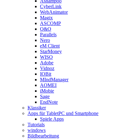
Ashampoo
CyberLink
WebAnimator
Magix
ASCOMP
O&O
Parallels
Nero
eM Client
StarMoney
WISO
Adobe
Vidnoz
IOBit
MIndManager
AOMEI
iMobie
Sage
EndNote
Klassiker
Apps für TabletPC und Smartphone
Spiele Apps
Tutorials
windows
Bildbearbeitung