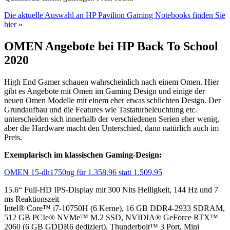
Die aktuelle Auswahl an HP Pavilion Gaming Notebooks finden Sie
hier
»
OMEN Angebote bei HP Back To School
2020
High End Gamer schauen wahrscheinlich nach einem Omen. Hier
gibt es Angebote mit Omen im Gaming Design und einige der
neuen Omen Modelle mit einem eher etwas schlichten Design. Der
Grundaufbau und die Features wie Tastaturbeleuchtung etc.
unterscheiden sich innerhalb der verschiedenen Serien eher wenig,
aber die Hardware macht den Unterschied, dann natürlich auch im
Preis.
Exemplarisch im klassischen Gaming-Design:
OMEN 15-dh1750ng für 1.358,96 statt 1.509,95
15.6“ Full-HD IPS-Display mit 300 Nits Helligkeit, 144 Hz und 7
ms Reaktionszeit
Intel® Core™ i7-10750H (6 Kerne), 16 GB DDR4-2933 SDRAM,
512 GB PCIe® NVMe™ M.2 SSD, NVIDIA® GeForce RTX™
2060 (6 GB GDDR6 dediziert), Thunderbolt™ 3 Port, Mini