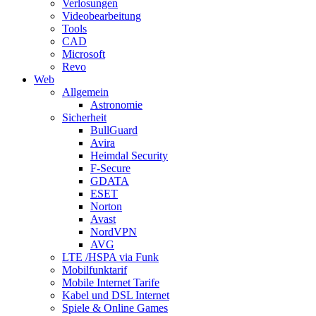
Verlosungen
Videobearbeitung
Tools
CAD
Microsoft
Revo
Web
Allgemein
Astronomie
Sicherheit
BullGuard
Avira
Heimdal Security
F-Secure
GDATA
ESET
Norton
Avast
NordVPN
AVG
LTE /HSPA via Funk
Mobilfunktarif
Mobile Internet Tarife
Kabel und DSL Internet
Spiele & Online Games