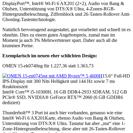
DisplayPort™, Intel® Wi-Fi 6 AX201 (2×2), Audio von Bang &
Olufsen, Unterstützung von DTS:X® Ultra, 4-Zonen-RGB-
Hintergrundbeleuchtung, Ziffernblock und 26-Tasten-Rollover Anti-
Ghosting-Tastentechnologie.
Natürlich hervorragend ausgestattet, gut verarbeitet und schnell ist es
ohnehin. Dies zu einem guten Angebotspreis, zumal man im
Moment ja auch 3% Mehrwertsteuer spart. Daher auch all die
krummen Preise.
Exemplarisch im neuen eher schlichten Design:
OMEN 15-ek0740ng für 1.227,36 statt 1.363,73
15.6“ Full-HD
IPS-Display mit 300 Nits Helligkeit und 144 Hz sowie 7 ms
Reaktionszeit
Intel® Core™ i5-10300H, 16 GB DDR4-2933 SDRAM, 512 GB
PCIe® SSD, NVIDIA® GeForce RTX™ 2060 (6 GB GDDR6
dediziert)
Thunderbolt™ 3 Port ist auch hier vorhanden, genauso wie eine
Intel® Wi-Fi 6 AX201Karte, ebenso Audio von Bang & Olufsen,
Unterstützung von DTS:X® Ultra. Tastatur hat aber „nur“ eine 1-
Zone-Hintergrundbeleuchtung, diese aber mit 26-Tasten-Rollover