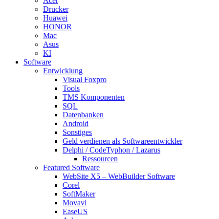
Acer
Drucker
Huawei
HONOR
Mac
Asus
KI
Software
Entwicklung
Visual Foxpro
Tools
TMS Komponenten
SQL
Datenbanken
Android
Sonstiges
Geld verdienen als Softwareentwickler
Delphi / CodeTyphon / Lazarus
Ressourcen
Featured Software
WebSite X5 – WebBuilder Software
Corel
SoftMaker
Movavi
EaseUS