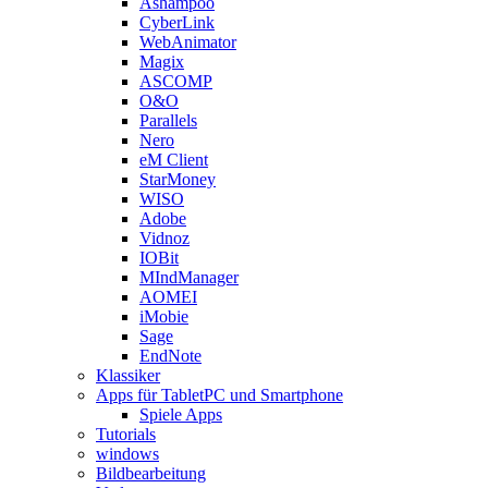
Ashampoo
CyberLink
WebAnimator
Magix
ASCOMP
O&O
Parallels
Nero
eM Client
StarMoney
WISO
Adobe
Vidnoz
IOBit
MIndManager
AOMEI
iMobie
Sage
EndNote
Klassiker
Apps für TabletPC und Smartphone
Spiele Apps
Tutorials
windows
Bildbearbeitung