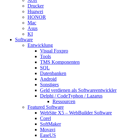
Acer
Drucker
Huawei
HONOR
Mac
Asus
KI
Software
Entwicklung
Visual Foxpro
Tools
TMS Komponenten
SQL
Datenbanken
Android
Sonstiges
Geld verdienen als Softwareentwickler
Delphi / CodeTyphon / Lazarus
Ressourcen
Featured Software
WebSite X5 – WebBuilder Software
Corel
SoftMaker
Movavi
EaseUS