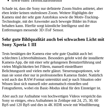
sowie einen Tiefenschärfensensor
Schade ist, dass die Sony nur definierte Zoom-Stufen anbietet, aber
eben leider keinen stufenlosen Zoom. Weitere Highlights der
Kamera sind der sehr gute Autofokus sowie die Motiv-Tracking-
Technologie, mit der Anwender auch bewegte Bilder im Fokus
behalten kann. Hierfür sorgt künstliche Intelligenz und der
Entfernungen messende 3D iToF Sensor.
Sehr gute Bildqualität auch bei schwachen Licht mit
Sony Xperia 1 III
Tests bestätigen der Kamera eine sehr gute Qualität auch bei
schlechten Lichtverhältnissen. Besonders gelobt wird die installierte
Kamera-App, die mit einer sehr gelungenen Benutzerführung und
vielen Möglichkeiten bei Filtern, manuell einstellbarer
Belichtungszeit und vielen mehr glänzt. Steuerungsoptionen, wie
man sie sonst eher nur in professionellen Kameras findet. Natürlich
wird auch das RAW-Format unterstützt und je nach Situation oder
Wissen lässt sich manuell oder automatisch einstellen und
Fotografieren, wobei ein Basic-Modus ideal für den Einsteiger ist.
Aber auch zur Aufnahme von hochwertigen Videos verspricht das
Sony so einiges, etwa Aufnahmen in Zeitlupe mit 24, 25, 30, 60
BpS und 120 BpS und dies in 4K HDR sowie mit Windfilterung