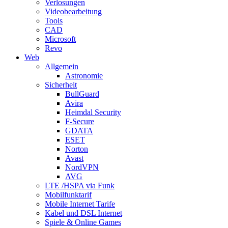
Verlosungen
Videobearbeitung
Tools
CAD
Microsoft
Revo
Web
Allgemein
Astronomie
Sicherheit
BullGuard
Avira
Heimdal Security
F-Secure
GDATA
ESET
Norton
Avast
NordVPN
AVG
LTE /HSPA via Funk
Mobilfunktarif
Mobile Internet Tarife
Kabel und DSL Internet
Spiele & Online Games