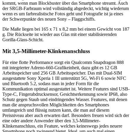
kommt, wenn man Blockbuster über das Smartphone streamt. Auch
der SRGB-Farbraum wird vollständig abgedeckt, wichtig wiederum
wenn es um farbrealistische Fotos geht und Fotografie ist ja eines
der Schwerpunkte des neuen Sony – Flaggschiffs.
Die Maße liegen bei 165 x 71 x 8,2 mm bei einem Gewicht von 187
g. Die Rückseite ist wieder aus Glas mit einer stabilisierenden
Gorilla-Glass-Schicht.
Mit 3,5-Millimeter-Klinkenanschluss
Für eine flotte Performance sorgt ein Qualcomm Snapdragon 888
mit integrierter Adreno-660-Grafikeinheit, dazu gibt es 12 GB
Arbeitsspeicher und 256 GB Arbeitsspeicher. Das mit Dual-SIM
ausgestattete Sony Xperia 1 III unterstützt 5G, Wi-Fi 6 sowie NFC
und Bluetooth 5.2, sodass man in jeder Form für die
Kommunikation optimal ausgestattet ist. Weitere Features sind USB-
Type-C, Fingerabdrucksensor, Gesichtserkennung sowie IP68, also
Schutz gegen Staub und eindringendes Wasser. Features, mit denen
man die anspruchsvollen Möglichkeiten des Smartphones
umfangreich und flüssig nutzen kann, die man auf diesem
Preisniveau aber auch erwarten darf. Besonders freuen wird sich der
eine oder andere Anwender über den 3,5-Millimeter-
Klinkenanschluss, ein Feature, welches keineswegs jedes neuere
Smartphone noch zwingend bietet. Ideal, um auch mal einen