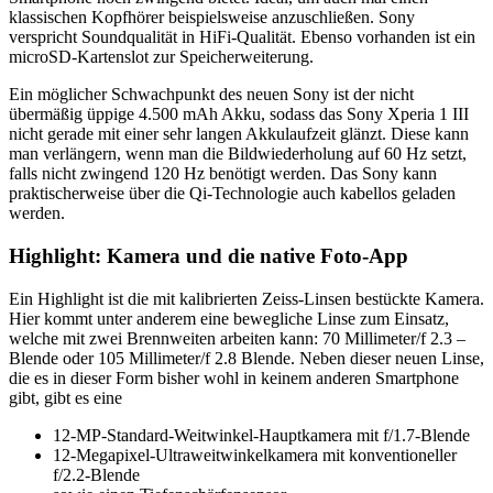
klassischen Kopfhörer beispielsweise anzuschließen. Sony
verspricht Soundqualität in HiFi-Qualität. Ebenso vorhanden ist ein
microSD-Kartenslot zur Speicherweiterung.
Ein möglicher Schwachpunkt des neuen Sony ist der nicht
übermäßig üppige 4.500 mAh Akku, sodass das Sony Xperia 1 III
nicht gerade mit einer sehr langen Akkulaufzeit glänzt. Diese kann
man verlängern, wenn man die Bildwiederholung auf 60 Hz setzt,
falls nicht zwingend 120 Hz benötigt werden. Das Sony kann
praktischerweise über die Qi-Technologie auch kabellos geladen
werden.
Highlight: Kamera und die native Foto-App
Ein Highlight ist die mit kalibrierten Zeiss-Linsen bestückte Kamera.
Hier kommt unter anderem eine bewegliche Linse zum Einsatz,
welche mit zwei Brennweiten arbeiten kann: 70 Millimeter/f 2.3 –
Blende oder 105 Millimeter/f 2.8 Blende. Neben dieser neuen Linse,
die es in dieser Form bisher wohl in keinem anderen Smartphone
gibt, gibt es eine
12-MP-Standard-Weitwinkel-Hauptkamera mit f/1.7-Blende
12-Megapixel-Ultraweitwinkelkamera mit konventioneller
f/2.2-Blende