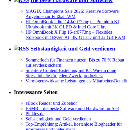
Die beste Hardware und Software!
MAGIX Champions Sale 2026: Kreative Software-
Angebote zur Fußball-WM
HP OmniBook Ultra 14-kd0772ngx – Premium KI
Ultrabook mit 3K OLED & Intel Core Ultra
HP OmniBook X Flip 16-ar0773ng – Flexibles
Notebook mit Ryzen AI, 3K-OLED und 32 GB RAM
Selbständigkeit und Geld verdienen
Sommerloch für Finanzen nutzen: Bis zu 70 % Rabatt
auf sevdesk sichern!
Smartere Content-Erstellung mit KI: Wie du ohne
Stress Inhalte für jeden Zweck produzierst
Vermögenswirksame Leistungen als Mitarbeiter-Benefit
Interessante Seiten
eBook Reader und Zubehör
ESMB – die beste Software und Hardware für Sie!
Pinkies.de
Selbständigkeit und Geld verdienen
Top-Empfehlung: Artikel, kostenlose Blogheader für
Wordpress und vieles mehr