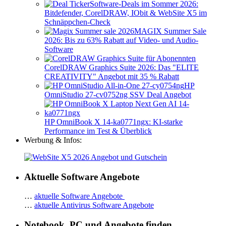
Software-Deals im Sommer 2026:
Bitdefender, CorelDRAW, IObit & WebSite X5 im
Schnäppchen-Check
MAGIX Summer Sale
2026: Bis zu 63% Rabatt auf Video- und Audio-
Software
CorelDRAW Graphics Suite 2026: Das "ELITE
CREATIVITY" Angebot mit 35 % Rabatt
HP
OmniStudio 27-cv0752ng SSV Deal Angebot
HP OmniBook X 14-ka0771ngx: KI-starke
Performance im Test & Überblick
Werbung & Infos:
Aktuelle Software Angebote
…
aktuelle Software Angebote
…
aktuelle Antivirus Software Angebote
Notebook, PC und Angebote finden