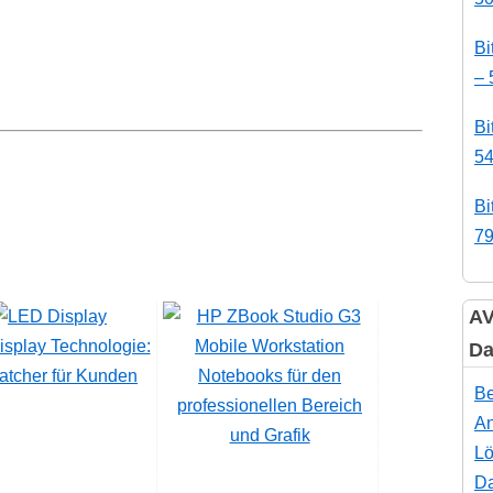
Bi
– 
Bi
54
Bi
79
AV
splay Technologie:
Da
atcher für Kunden
Notebooks für den
Be
professionellen Bereich
An
und Grafik
Lö
Da