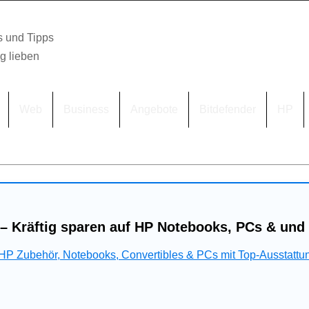
s und Tipps
lg lieben
Web
Business
Angebote
Bitdefender
HP
– Kräftig sparen auf HP Notebooks, PCs & und
 HP Zubehör, Notebooks, Convertibles & PCs mit Top-Ausstattu