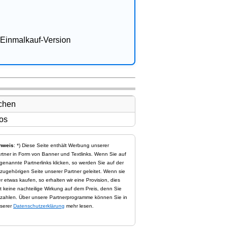
Einmalkauf-Version
nweis
: *) Diese Seite enthält Werbung unserer
rtner in Form von Banner und Textlinks. Wenn Sie auf
genannte Partnerlinks klicken, so werden Sie auf der
zugehörigen Seite unserer Partner geleitet. Wenn sie
er etwas kaufen, so erhalten wir eine Provision, dies
t keine nachteilige Wirkung auf dem Preis, denn Sie
zahlen. Über unsere Partnerprogramme können Sie in
serer
Datenschutzerklärung
mehr lesen.