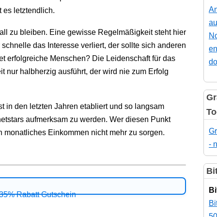
An
es letztendlich.
au
all zu bleiben. Eine gewisse Regelmäßigkeit steht hier
No
 schnelle das Interesse verliert, der sollte sich anderen
en
 erfolgreiche Menschen? Die Leidenschaft für das
do
it nur halbherzig ausführt, der wird nie zum Erfolg
Gr
st in den letzten Jahren etabliert und so langsam
To
rnetstars aufmerksam zu werden. Wer diesen Punkt
Gr
sein monatliches Einkommen nicht mehr zu sorgen.
- 
Bi
Bi
Bi
50