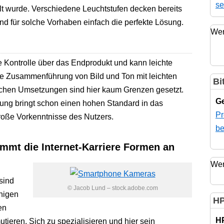
se
lt wurde. Verschiedene Leuchtstufen decken bereits
sind für solche Vorhaben einfach die perfekte Lösung.
Wer
te Kontrolle über das Endprodukt und kann leichte
male Zusammenführung von Bild und Ton mit leichten
Bi
ischen Umsetzungen sind hier kaum Grenzen gesetzt.
Ge
sung bringt schon einen hohen Standard in das
Pr
roße Vorkenntnisse des Nutzers.
be
immt die Internet-Karriere Formen an
Wer
sind
© Jacob Lund – stock.adobe.com
nigen
HP
en
H
ieren. Sich zu spezialisieren und hier sein