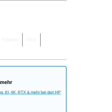
Ratgeber
Office
 mehr
ng. KI, 4K, RTX & mehr bei den HP