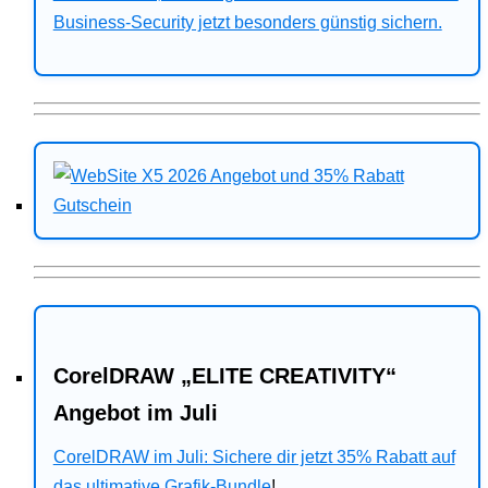
Business-Security jetzt besonders günstig sichern.
CorelDRAW „ELITE CREATIVITY“
Angebot im Juli
CorelDRAW im Juli: Sichere dir jetzt 35% Rabatt auf
das ultimative Grafik-Bundle
!