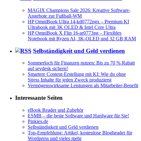
MAGIX Champions Sale 2026: Kreative Software-
Angebote zur Fußball-WM
HP OmniBook Ultra 14-kd0772ngx – Premium KI
Ultrabook mit 3K OLED & Intel Core Ultra
HP OmniBook X Flip 16-ar0773ng – Flexibles
Notebook mit Ryzen AI, 3K-OLED und 32 GB RAM
Selbständigkeit und Geld verdienen
Sommerloch für Finanzen nutzen: Bis zu 70 % Rabatt
auf sevdesk sichern!
Smartere Content-Erstellung mit KI: Wie du ohne
Stress Inhalte für jeden Zweck produzierst
Vermögenswirksame Leistungen als Mitarbeiter-Benefit
Interessante Seiten
eBook Reader und Zubehör
ESMB – die beste Software und Hardware für Sie!
Pinkies.de
Selbständigkeit und Geld verdienen
Top-Empfehlung: Artikel, kostenlose Blogheader für
Wordpress und vieles mehr