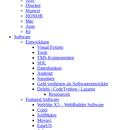
Acer
Drucker
Huawei
HONOR
Mac
Asus
KI
Software
Entwicklung
Visual Foxpro
Tools
TMS Komponenten
SQL
Datenbanken
Android
Sonstiges
Geld verdienen als Softwareentwickler
Delphi / CodeTyphon / Lazarus
Ressourcen
Featured Software
WebSite X5 – WebBuilder Software
Corel
SoftMaker
Movavi
EaseUS