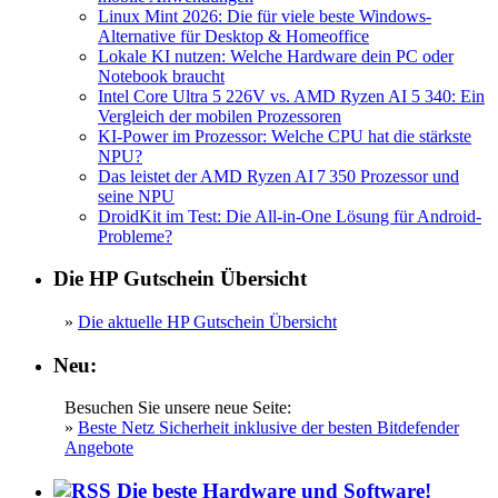
Linux Mint 2026: Die für viele beste Windows-
Alternative für Desktop & Homeoffice
Lokale KI nutzen: Welche Hardware dein PC oder
Notebook braucht
Intel Core Ultra 5 226V vs. AMD Ryzen AI 5 340: Ein
Vergleich der mobilen Prozessoren
KI-Power im Prozessor: Welche CPU hat die stärkste
NPU?
Das leistet der AMD Ryzen AI 7 350 Prozessor und
seine NPU
DroidKit im Test: Die All-in-One Lösung für Android-
Probleme?
Die HP Gutschein Übersicht
»
Die aktuelle HP Gutschein Übersicht
Neu:
Besuchen Sie unsere neue Seite:
»
Beste Netz Sicherheit inklusive der besten Bitdefender
Angebote
Die beste Hardware und Software!