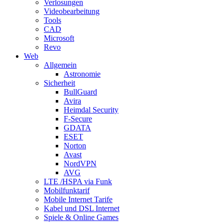
Verlosungen
Videobearbeitung
Tools
CAD
Microsoft
Revo
Web
Allgemein
Astronomie
Sicherheit
BullGuard
Avira
Heimdal Security
F-Secure
GDATA
ESET
Norton
Avast
NordVPN
AVG
LTE /HSPA via Funk
Mobilfunktarif
Mobile Internet Tarife
Kabel und DSL Internet
Spiele & Online Games