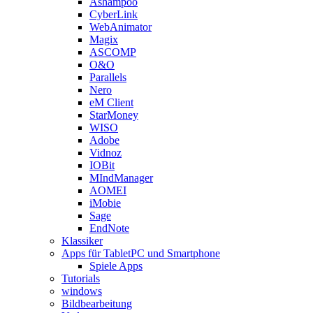
Ashampoo
CyberLink
WebAnimator
Magix
ASCOMP
O&O
Parallels
Nero
eM Client
StarMoney
WISO
Adobe
Vidnoz
IOBit
MIndManager
AOMEI
iMobie
Sage
EndNote
Klassiker
Apps für TabletPC und Smartphone
Spiele Apps
Tutorials
windows
Bildbearbeitung