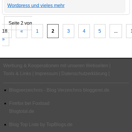
Wordpress und vieles mehr
Seite 2 von
18
«
1
2
3
4
5
...
»
Werbung & Kooperationen mit unseren Webseiten
Tools & Links
Impressum
Datenschutzerklärung
Blogverzeichnis - Blog Verzeichnis bloggerei.de
Firefox bei Foxload
Blogtotal.de
Blog Top Liste by TopBlogs.de